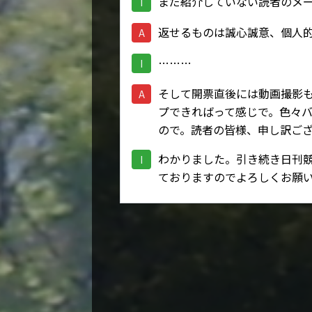
まだ紹介していない読者のメ
I
返せるものは誠心誠意、個人
A
………
I
そして開票直後には動画撮影
A
プできればって感じで。色々
ので。読者の皆様、申し訳ご
わかりました。引き続き日刊
I
ておりますのでよろしくお願