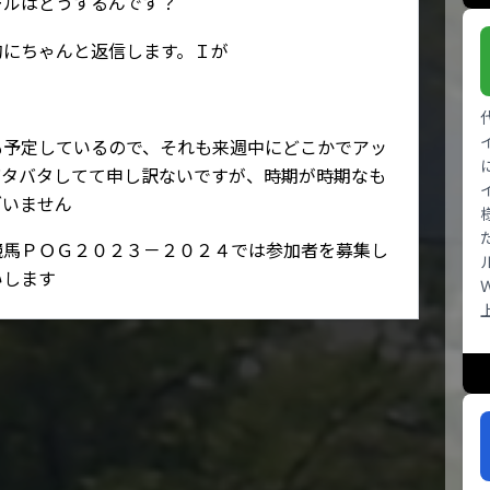
ールはどうするんです？
的にちゃんと返信します。Ｉが
も予定しているので、それも来週中にどこかでアッ
バタバタしてて申し訳ないですが、時期が時期なも
ざいません
競馬ＰＯＧ２０２３－２０２４では参加者を募集し
いします