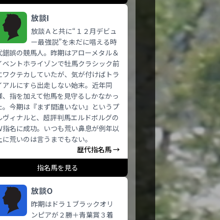
放談I
放談Ａと共に“１２月デビュ
ー最強説”を未だに唱える時
代錯誤の競馬人。昨期はアローメタル＆
イベントホライゾンで牡馬クラシック前
にワクテカしていたが、気が付けばトラ
イアルにすら出走しない始末。近年同
様、指を加えて他馬を見守るしかなかっ
た。今期は『まず間違いない』というプ
ルヴィナルと、超評判馬エルドボルグの
Ｗ指名に成功。いつも荒い鼻息が例年以
上に荒いのは言うまでもない。
歴代指名馬 →
指名馬を見る
放談O
昨期はドラ１ブラックオリ
ンピアが２勝＋青葉賞３着