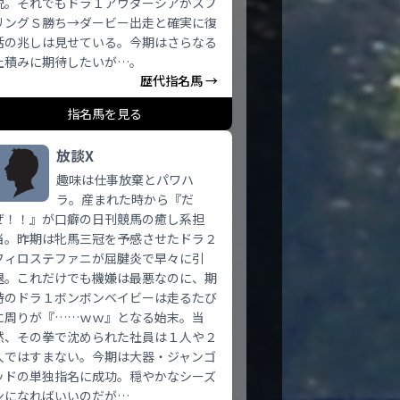
脱。それでもドラ１アウダーシアがスプ
リングＳ勝ち→ダービー出走と確実に復
活の兆しは見せている。今期はさらなる
上積みに期待したいが…。
歴代指名馬 →
指名馬を見る
放談X
趣味は仕事放棄とパワハ
ラ。産まれた時から『だ
ぜ！！』が口癖の日刊競馬の癒し系担
当。昨期は牝馬三冠を予感させたドラ２
フィロステファニが屈腱炎で早々に引
退。これだけでも機嫌は最悪なのに、期
待のドラ１ボンボンベイビーは走るたび
に周りが『……ｗｗ』となる始末。当
然、その拳で沈められた社員は１人や２
人ではすまない。今期は大器・ジャンゴ
ッドの単独指名に成功。穏やかなシーズ
ンになればいいのだが…