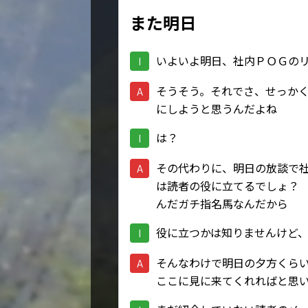
また明日
いよいよ明日、社内ＰＯＧの
I
そうそう。それでさ、せっか
A
にしようと思うんだよね
は？
I
その代わりに、明日の放談で
A
は読者の役に立てるでしょ？
んだガチ指名馬なんだから
役に立つかは知りませんけど
I
そんなわけで明日の夕方くら
A
ここに見に来てくれればと思