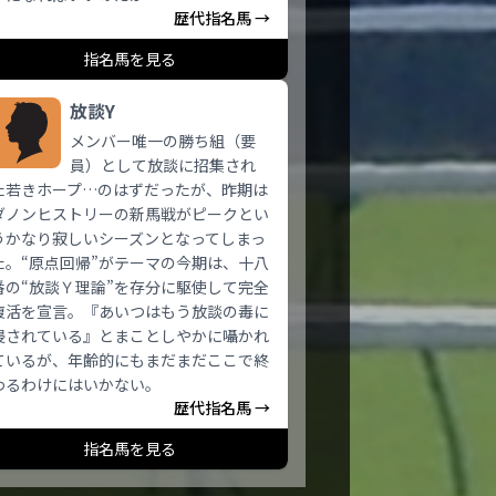
歴代指名馬 →
指名馬を見る
放談Y
メンバー唯一の勝ち組（要
員）として放談に招集され
た若きホープ…のはずだったが、昨期は
ダノンヒストリーの新馬戦がピークとい
うかなり寂しいシーズンとなってしまっ
た。“原点回帰”がテーマの今期は、十八
番の“放談Ｙ理論”を存分に駆使して完全
復活を宣言。『あいつはもう放談の毒に
侵されている』とまことしやかに囁かれ
ているが、年齢的にもまだまだここで終
わるわけにはいかない。
歴代指名馬 →
指名馬を見る