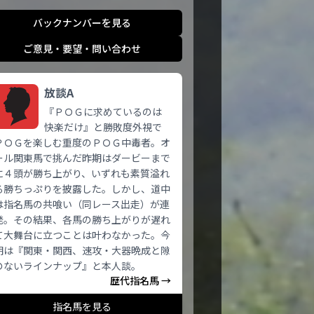
バックナンバーを見る
ご意見・要望・問い合わせ
放談A
『ＰＯＧに求めているのは
快楽だけ』と勝敗度外視で
ＰＯＧを楽しむ重度のＰＯＧ中毒者。オ
ール関東馬で挑んだ昨期はダービーまで
に４頭が勝ち上がり、いずれも素質溢れ
る勝ちっぷりを披露した。しかし、道中
は指名馬の共喰い（同レース出走）が連
発。その結果、各馬の勝ち上がりが遅れ
て大舞台に立つことは叶わなかった。今
期は『関東・関西、速攻・大器晩成と隙
のないラインナップ』と本人談。
歴代指名馬 →
指名馬を見る