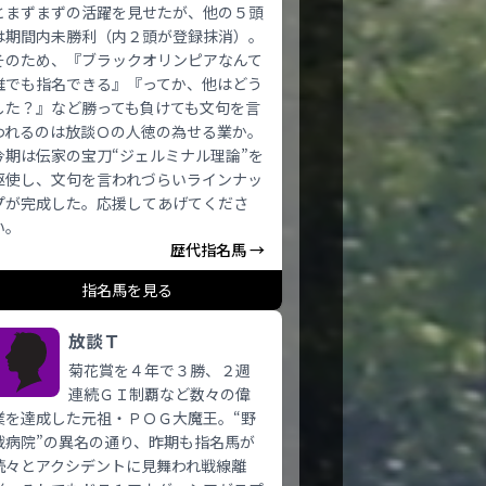
とまずまずの活躍を見せたが、他の５頭
は期間内未勝利（内２頭が登録抹消）。
そのため、『ブラックオリンピアなんて
誰でも指名できる』『ってか、他はどう
した？』など勝っても負けても文句を言
われるのは放談Ｏの人徳の為せる業か。
今期は伝家の宝刀“ジェルミナル理論”を
駆使し、文句を言われづらいラインナッ
プが完成した。応援してあげてくださ
い。
歴代指名馬 →
指名馬を見る
放談Ｔ
菊花賞を４年で３勝、２週
連続ＧＩ制覇など数々の偉
業を達成した元祖・ＰＯＧ大魔王。“野
戦病院”の異名の通り、昨期も指名馬が
続々とアクシデントに見舞われ戦線離