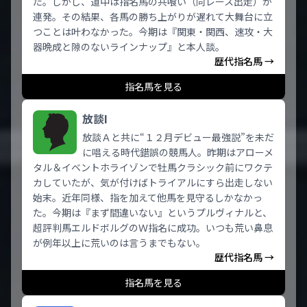
た。しかし、道中は指名馬の共喰い（同レース出走）が
連発。その結果、各馬の勝ち上がりが遅れて大舞台に立
つことは叶わなかった。今期は『関東・関西、速攻・大
器晩成と隙のないラインナップ』と本人談。
歴代指名馬 →
指名馬を見る
放談I
放談Ａと共に“１２月デビュー最強説”を未だ
に唱える時代錯誤の競馬人。昨期はアローメ
タル＆イベントホライゾンで牡馬クラシック前にワクテ
カしていたが、気が付けばトライアルにすら出走しない
始末。近年同様、指を加えて他馬を見守るしかなかっ
た。今期は『まず間違いない』というプルヴィナルと、
超評判馬エルドボルグのＷ指名に成功。いつも荒い鼻息
が例年以上に荒いのは言うまでもない。
歴代指名馬 →
指名馬を見る