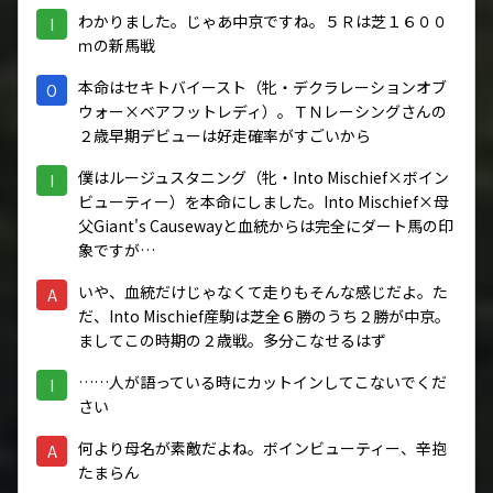
わかりました。じゃあ中京ですね。５Ｒは芝１６００
I
ｍの新馬戦
本命はセキトバイースト（牝・デクラレーションオブ
O
ウォー×ベアフットレディ）。ＴＮレーシングさんの
２歳早期デビューは好走確率がすごいから
僕はルージュスタニング（牝・Into Mischief×ボイン
I
ビューティー）を本命にしました。Into Mischief×母
父Giant's Causewayと血統からは完全にダート馬の印
象ですが…
いや、血統だけじゃなくて走りもそんな感じだよ。た
A
だ、Into Mischief産駒は芝全６勝のうち２勝が中京。
ましてこの時期の２歳戦。多分こなせるはず
……人が語っている時にカットインしてこないでくだ
I
さい
何より母名が素敵だよね。ボインビューティー、辛抱
A
たまらん