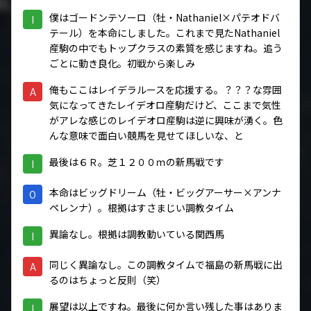
僕はゴードンテソーロ（牡・Nathaniel×パテオドバ
I
テール）を本命にしました。これまで見たNathaniel
産駒の中でもトップクラスの素質を感じますね。追う
ごとに動き良化。初戦から楽しみ
俺もここはレイデラルースを応援する。？？？な雰囲
A
気になってきたレイデオロ産駒だけど、ここまで気性
がアレな感じのレイデオロ産駒は逆に興味が湧く。色
んな意味で面白い競馬を見せてほしいな、と
最後は６Ｒ。芝１２００ｍの新馬戦です
I
本命はビッグドリーム（牡・ビッグアーサー×アンナ
O
ペレンナ）。根拠はすさまじい調教タイム
異論なし。根拠は調教動いている関西馬
I
同じく異論なし。この調教タイムで福島の新馬戦に出
A
るのはちょっと反則（笑）
展望は以上ですね。最後に何か言い残した事はありま
I