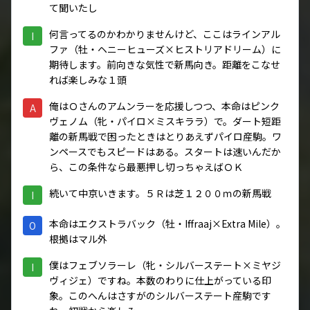
て聞いたし
何言ってるのかわかりませんけど、ここはラインアル
I
ファ（牡・ヘニーヒューズ×ヒストリアドリーム）に
期待します。前向きな気性で新馬向き。距離をこなせ
れば楽しみな１頭
俺はＯさんのアムンラーを応援しつつ、本命はピンク
A
ヴェノム（牝・パイロ×ミスキララ）で。ダート短距
離の新馬戦で困ったときはとりあえずパイロ産駒。ワ
ンペースでもスピードはある。スタートは速いんだか
ら、この条件なら最悪押し切っちゃえばＯＫ
続いて中京いきます。５Ｒは芝１２００ｍの新馬戦
I
本命はエクストラバック（牡・Iffraaj×Extra Mile）。
O
根拠はマル外
僕はフェブソラーレ（牝・シルバーステート×ミヤジ
I
ヴィジェ）ですね。本数のわりに仕上がっている印
象。このへんはさすがのシルバーステート産駒です