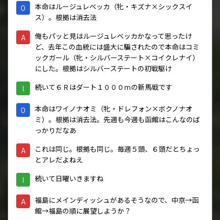
本命はルージュレベッカ（牝・キズナ×シックスイ
O
ス）。根拠は消去法
俺もパッと見はルージュレベッカかなって思ったけ
A
ど、去年この血統には盛大に騙されたので本命はコミ
ックガール（牝・シルバーステート×コイクレナイ）
にした。根拠はシルバーステートの初戦駆け
続いて６Ｒはダート１０００ｍの新馬戦です
I
本命はワイノナオミ（牝・ドレフォン×ボクノナオ
O
ミ）。根拠は消去法。先週も今週も函館はこんなのば
っかりだなあ
これは同じ。根拠も同じ。毎週５頭、６頭だとちょっ
A
とアレだよねえ
続いて日曜いきますね
I
福島にメインディッシュがあるそうなので、中京→函
A
館→福島の順に展望しようか？