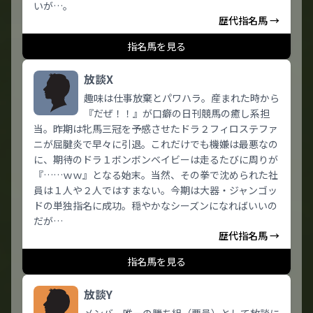
いが…。
歴代指名馬 →
指名馬を見る
放談X
趣味は仕事放棄とパワハラ。産まれた時から
『だぜ！！』が口癖の日刊競馬の癒し系担
当。昨期は牝馬三冠を予感させたドラ２フィロステファ
ニが屈腱炎で早々に引退。これだけでも機嫌は最悪なの
に、期待のドラ１ボンボンベイビーは走るたびに周りが
『……ｗｗ』となる始末。当然、その拳で沈められた社
員は１人や２人ではすまない。今期は大器・ジャンゴッ
ドの単独指名に成功。穏やかなシーズンになればいいの
だが…
歴代指名馬 →
指名馬を見る
放談Y