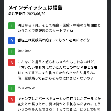
メインディッシュは福島
最終更新日: 2023/06/30
明日から７月。そして福島・函館・中京の３場開催と
I
いうことで夏競馬のスタートですね
番組上は夏競馬が始まってもう５週目だけどな
O
はいはい
I
こんなこと言うと怒られちゃうかもしれないけど、
A
『言いたい事も言えないこんな世の中はＰ●ＩＳ●
Ｎ』って某アニキも言ってたからハッキリ言うね。
俺、夏競馬って昔からそんなに好きじゃないのよ
ちょｗｗｗ
I
キャンプとかバーベキューとか虫捕りとかプールとか
A
花火とか祭りとか、夏は何かと多忙なんだよね。そう
いうのをみんなでＧＯ！！ってなると、どうしても開