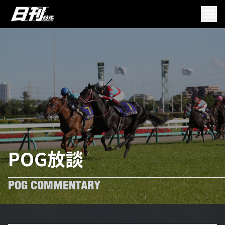
POG放談
POG COMMENTARY