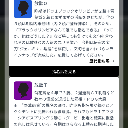
放談O
昨期はドラ１ブラックオリンピアが２勝＋青
葉賞３着とまずまずの活躍を見せたが、他の
５頭は期間内未勝利（内２頭が登録抹消）。そのため、
『ブラックオリンピアなんて誰でも指名できる』『って
か、他はどうした？』など勝っても負けても文句を言わ
れるのは放談Ｏの人徳の為せる業か。今期は伝家の宝
刀“ジェルミナル理論”を駆使し、文句を言われづらいラ
インナップが完成した。応援してあげてください。
歴代指名馬 →
指名馬を見る
放談Ｔ
菊花賞を４年で３勝、２週連続ＧＩ制覇など
数々の偉業を達成した元祖・ＰＯＧ大魔
王。“野戦病院”の異名の通り、昨期も指名馬が続々とア
クシデントに見舞われ戦線離脱。それでもドラ１アウダ
ーシアがスプリングＳ勝ち→ダービー出走と確実に復活
の兆しは見せている。今期はさらなる上積みに期待した