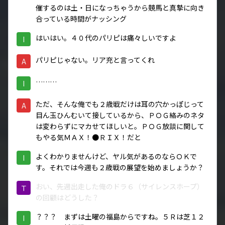
催するのは土・日になっちゃうから競馬と真摯に向き
合っている時間がナッシング
はいはい。４０代のパリピは痛々しいですよ
I
パリピじゃない。リア充と言ってくれ
A
………
I
ただ、そんな俺でも２歳戦だけは耳の穴かっぽじって
A
目ん玉ひんむいて接しているから、ＰＯＧ絡みのネタ
は変わらずにマカせてほしいと。ＰＯＧ放談に関して
もやる気ＭＡＸ！●ＲＩＸ！だと
よくわかりませんけど、ヤル気があるのならＯＫで
I
す。それでは今週も２歳戦の展望を始めましょうか？
おい、先週出走した俺のドラ６（サイレンスホープ）
Ｔ
の回顧はどうした？
？？？ まずは土曜の福島からですね。５Ｒは芝１２
I