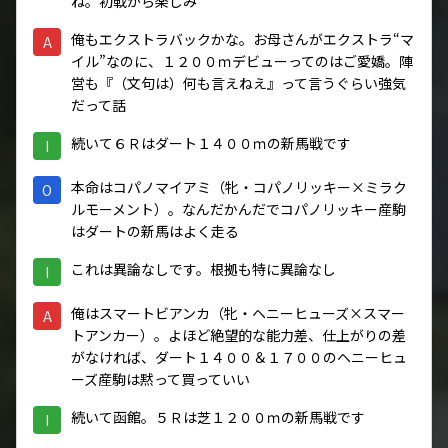
ね。初戦から楽しみ
俺もエクストラバックかな。お母さんがエクストラ“マ
A
イル”なのに、１２００ｍデビューってのはご愛嬌。陣
営も『（文句は）何も言えねえ』って言うぐらい強気
だって話
続いて６Ｒはダート１４００ｍの新馬戦です
I
本命はコパノマイアミ（牝・コパノリッキー×ミラク
O
ルモーメント）。なんだかんだでコパノリッキー産駒
はダートの新馬はよく走る
これは異論なしです。根拠も特に異論なし
I
俺はスマートビアンカ（牝・ヘニーヒューズ×スマー
A
トアンカー）。よほど絶望的な能力差、仕上がりの差
がなければ、ダート１４００＆１７００のヘニーヒュ
ーズ産駒は黙って買っていい
続いて函館。５Ｒは芝１２００ｍの新馬戦です
I