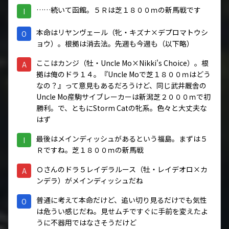
……続いて函館。５Ｒは芝１８００ｍの新馬戦です
I
本命はリヤンヴェール（牝・キズナ×デプロマトウシ
O
ョウ）。根拠は消去法。先週も今週も（以下略）
ここはカンジ（牡・Uncle Mo×Nikki's Choice）。根
A
拠は俺のドラ１４。『Uncle Moで芝１８００ｍはどう
なの？』って意見もあるだろうけど、同じ武井厩舎の
Uncle Mo産駒サイブレーカーは新潟芝２０００ｍで初
勝利。で、ともにStorm Catの牝系。色々と大丈夫な
はず
最後はメインディッシュがあるという福島。まずは５
I
Ｒですね。芝１８００ｍの新馬戦
Ｏさんのドラ５レイデラルース（牡・レイデオロ×カ
A
ンデラ）がメインディッシュだね
普通に考えて本命だけど、追い切り見るだけでも気性
O
は危うい感じだね。見せムチですぐに手前を変えたよ
うに不器用ではなさそうだけど