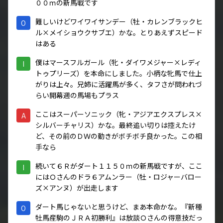
００ｍの新馬戦です
難しいけどワイワイサンデー（牡・カレンブラックヒ
O
ル×メイショウクサブエ）かな。とりあえずスピード
はある
僕はマースフルガール（牝・ダイワメジャー×レディ
I
トゥプリーズ）を本命にしました。小柄な牝馬で仕上
がりは上々。兄姉に活躍馬が多く、タフさが問われづ
らい開幕週の馬場もプラス
ここはスーパーソニック（牝・アジアエクスプレス×
A
シルバーチャリス）かな。最終追い切りは控えたけ
ど、その前のＤＷの動きがボチボチ良かった。この相
手なら
続いて６Ｒがダート１１５０ｍの新馬戦ですが、ここ
I
にはＯさんのドラ６アムンラー（牡・ロジャーバロー
ズ×アンヌ）が出走します
ダート馬じゃないと思うけど、まあ本命かな。『新種
O
牡馬産駒のＪＲＡ初勝利』は放談Ｏさんの得意技だっ