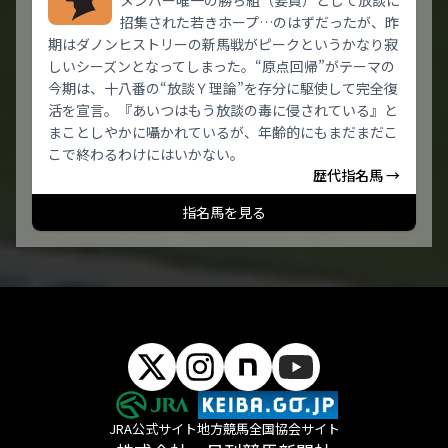
メンバー唯一の勝ち組（要員）として放談に
招集された若きホープ…のはずだったが、昨
期はダノンヒストリーの新馬戦がピークというかなり寂
しいシーズンとなってしまった。“原点回帰”がテーマの
今期は、十八番の“放談Ｙ理論”を存分に駆使して完全復
活を宣言。『あいつはもう放談の毒に侵されている』と
まことしやかに囁かれているが、年齢的にもまだまだこ
こで終わるわけにはいかない。
歴代指名馬 →
指名馬を見る
JRA公式サイト
地方競馬全国協会サイト