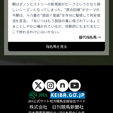
期はダノンヒストリーの新馬戦がピークというかなり寂
しいシーズンとなってしまった。“原点回帰”がテーマの
今期は、十八番の“放談Ｙ理論”を存分に駆使して完全復
活を宣言。『あいつはもう放談の毒に侵されている』と
まことしやかに囁かれているが、年齢的にもまだまだこ
こで終わるわけにはいかない。
歴代指名馬 →
指名馬を見る
JRA公式サイト
地方競馬全国協会サイト
株式会社 日刊競馬新聞社
日本競馬新聞協会 (JRA本部内) 会員