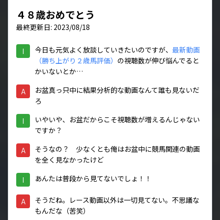
４８歳おめでとう
最終更新日: 2023/08/18
今日も元気よく放談していきたいのですが、
最新動画
I
（勝ち上がり２歳馬評価）
の視聴数が伸び悩んでると
かいないとか…
お盆真っ只中に結果分析的な動画なんて誰も見ないだ
A
ろ
いやいや、お盆だからこそ視聴数が増えるんじゃない
I
ですか？
そうなの？ 少なくとも俺はお盆中に競馬関連の動画
A
を全く見なかったけど
あんたは普段から見てないでしょ！！
I
そうだね。レース動画以外は一切見てない。不思議な
A
もんだな（苦笑）