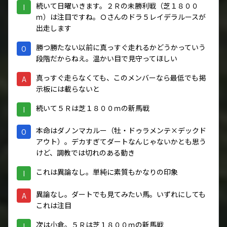
続いて日曜いきます。２Ｒの未勝利戦（芝１８００
I
ｍ）は注目ですね。Ｏさんのドラ５レイデラルースが
出走します
勝つ勝たない以前に真っすぐ走れるかどうかっていう
O
段階だからねえ。温かい目で見守ってほしい
真っすぐ走らなくても、このメンバーなら最低でも掲
A
示板には載らないと
続いて５Ｒは芝１８００ｍの新馬戦
I
本命はダノンマカルー（牡・ドゥラメンテ×デックド
O
アウト）。デカすぎてダートなんじゃないかとも思う
けど、調教では切れのある動き
これは異論なし。単純に素質もかなりの印象
I
異論なし。ダートでも見てみたい馬。いずれにしても
A
これは注目
次は小倉。５Ｒは芝１８００ｍの新馬戦
I