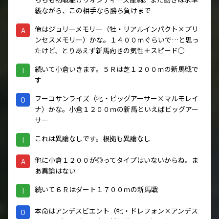
級ながら、この相手なら勝ち負けまで
俺はジョリーメモリー（牡・リアルインパクト×プリ
A
ンセスメモリー）かな。１４００ｍぐらいで…と思っ
たけど、とりあえず新馬向きの気性＋スピード○
続いて小倉いきます。５Ｒは芝１２００ｍの新馬戦で
I
す
フーコサンライズ（牝・ビッグアーサー×マルモレイ
O
ナ）かな。小倉１２００ｍの新馬といえばビッグアー
サー
これは異論なしです。根拠も異論なし
I
他に小倉１２００が◎ってタイプはいないからね。ま
A
あ異論はない
続いて６Ｒはダート１７００ｍの新馬戦
I
本命はアンデスビエント（牝・ドレフォン×アンデス
O