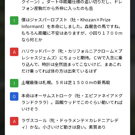
クイーン）。ダート中距離仕様の追い切りだし、ドレ
フォン産駒だから外枠に入ったのも吉
僕はジャスパーロブスト（牡・Khozan×Prize
I
Informant）を本命にしました。森厩舎の馬ですね。
もちろん距離に不安はありますが、小回り１７００ｍ
なら何とか
ハリウッドパーク（牝・カリフォルニアクローム×プ
A
レシャスジェムズ）にちょっと期待。ＣＷで入念に乗
り込んで、時計は全然詰まってこないけど、まあこれ
だけ乗ってれば体の方は出来ているはず
土曜最後は札幌。５Ｒは芝１５００ｍの新馬戦
I
本命はオーサムストローク（牡・エピファネイア×グ
O
ランドクララ）。函館ウッドでこのぐらい動いてれば
いけそう
ラヴスコール（牝・ドゥラメンテ×カレドニアレデ
A
ィ）かな。小さいけど動きは良い。素質あり