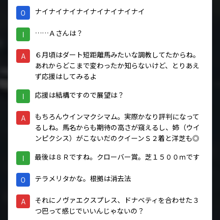
ナイナイナイナイナイナイナイナイ
O
……Ａさんは？
I
６月頃はダート短距離馬みたいな調教してたからね。
A
あれからどこまで変わったか知らないけど、とりあえ
ず応援はしてみるよ
応援は結構ですので展望は？
I
もちろんウインマクシマム。実際かなり評判になって
A
るしね。馬名からも期待の高さが窺えるし、姉（ウイ
ンピクシス）がこないだのクイーンＳ２着と洋芝も◎
最後は８Ｒですね。クローバー賞。芝１５００ｍです
I
テラメリタかな。根拠は消去法
O
それにノヴァエクスプレス、ドナベティを合わせた３
A
つ巴って感じでいいんじゃないの？