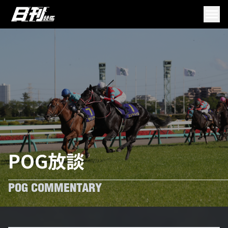
POG放談
POG COMMENTARY