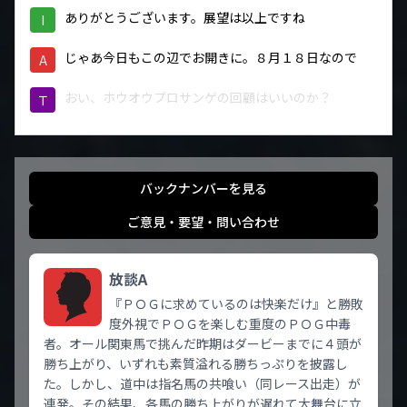
ありがとうございます。展望は以上ですね
I
じゃあ今日もこの辺でお開きに。８月１８日なので
A
おい、ホウオウプロサンゲの回顧はいいのか？
Ｔ
バックナンバーを見る
ご意見・要望・問い合わせ
放談A
『ＰＯＧに求めているのは快楽だけ』と勝敗
度外視でＰＯＧを楽しむ重度のＰＯＧ中毒
者。オール関東馬で挑んだ昨期はダービーまでに４頭が
勝ち上がり、いずれも素質溢れる勝ちっぷりを披露し
た。しかし、道中は指名馬の共喰い（同レース出走）が
連発。その結果、各馬の勝ち上がりが遅れて大舞台に立