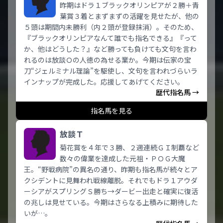
昨期はドラ１ブラックオリンピアが２勝＋青
葉賞３着とまずまずの活躍を見せたが、他の
５頭は期間内未勝利（内２頭が登録抹消）。そのため、
『ブラックオリンピアなんて誰でも指名できる』『って
か、他はどうした？』など勝っても負けても文句を言わ
れるのは放談Ｏの人徳の為せる業か。今期は伝家の宝
刀“ジェルミナル理論”を駆使し、文句を言われづらいラ
インナップが完成した。応援してあげてください。
歴代指名馬 →
指名馬を見る
放談Ｔ
菊花賞を４年で３勝、２週連続ＧＩ制覇など
数々の偉業を達成した元祖・ＰＯＧ大魔
王。“野戦病院”の異名の通り、昨期も指名馬が続々とア
クシデントに見舞われ戦線離脱。それでもドラ１アウダ
ーシアがスプリングＳ勝ち→ダービー出走と確実に復活
の兆しは見せている。今期はさらなる上積みに期待した
いが…。