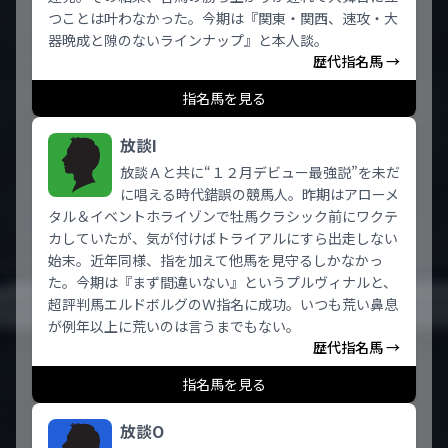
つことは叶わなかった。今期は『関東・関西、速攻・大
器晩成と隙のないラインナップ』と本人談。
歴代指名馬 →
指名馬を見る
放談I
放談Ａと共に“１２月デビュー最強説”を未だ
に唱える時代錯誤の競馬人。昨期はアローメ
タル＆イベントホライゾンで牡馬クラシック前にワクテ
カしていたが、気が付けばトライアルにすら出走しない
始末。近年同様、指を加えて他馬を見守るしかなかっ
た。今期は『まず間違いない』というプルヴィナルと、
超評判馬エルドボルグのＷ指名に成功。いつも荒い鼻息
が例年以上に荒いのは言うまでもない。
歴代指名馬 →
指名馬を見る
放談O