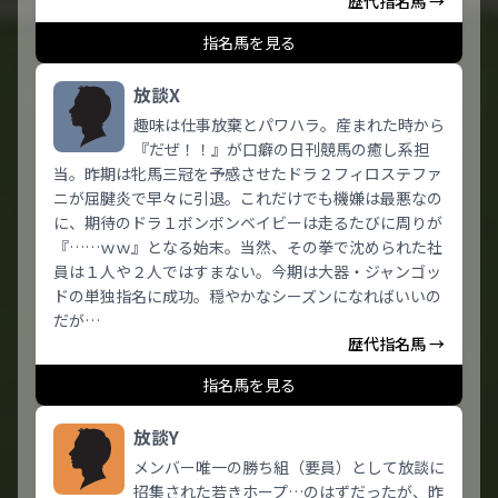
歴代指名馬 →
指名馬を見る
放談X
趣味は仕事放棄とパワハラ。産まれた時から
『だぜ！！』が口癖の日刊競馬の癒し系担
当。昨期は牝馬三冠を予感させたドラ２フィロステファ
ニが屈腱炎で早々に引退。これだけでも機嫌は最悪なの
に、期待のドラ１ボンボンベイビーは走るたびに周りが
『……ｗｗ』となる始末。当然、その拳で沈められた社
員は１人や２人ではすまない。今期は大器・ジャンゴッ
ドの単独指名に成功。穏やかなシーズンになればいいの
だが…
歴代指名馬 →
指名馬を見る
放談Y
メンバー唯一の勝ち組（要員）として放談に
招集された若きホープ…のはずだったが、昨