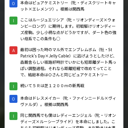
本命はピュアケミストリー（牝・ディスクリートキャ
O
ット×エレメンツ）。根拠は関西馬
ここはルージュエリシア（牝・リオンディーズ×ウォ
I
ンビーロング）に期待します。初戦駆けリオンディー
ズ産駒。少し小柄な点がどうかですが、ダート色の強
い母系でこの条件も○
最初は困った時のマル外でエンブレムボム（牡・St
A
Patrick's Day×Jelly Cable）に逃げようとしたけど、
森厩舎らしい坂路好時計でいかにも短距離ダート馬っ
ぽい調整過程。それなら距離短縮で改めてってこと
で、結局本命はＯさんと同じピュアケミストリー
続いて５Ｒは芝１２００ｍの新馬戦
I
本命はドレスメイカー（牝・ファインニードル×ヴィ
O
ヴァルダ）。根拠は関西馬
同じ関西馬でも僕はレディーエンジェル（牝・リオン
I
ディーズ×ルーシーブライド）を本命にしました。こ
ちらも初戦駆けリオンディーズ産駒。まだ動きは水準