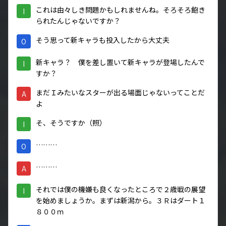
これは由々しき問題かもしれませんね。そろそろ飽き
I
られたんじゃないですか？
そう思って新キャラも投入したから大丈夫
O
新キャラ？ 僕を差し置いて新キャラが登場したんで
I
すか？
まだＩみたいなスターが出る場面じゃないってことだ
A
よ
そ、そうですか（照）
I
………
O
………
A
それでは僕の機嫌も良くなったところで２歳戦の展望
I
を始めましょうか。まずは新潟から。３Ｒはダート１
８００ｍ