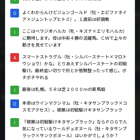
よくわからんけどジュンゴールド（牡・エピファネイ
O
ア×ジュントップヒトミ）。１週前は好調教
ここはベラジオハルカ（牝・キズナ×エリモハルカ）
I
に期待します。母は中央４勝の活躍馬。ＣＷで上々の
動きを見せています
スマートストラグル（牡・シルバーステート×マロト
A
ウショウ）かな。とりあえずシルバーステートの初戦
駆け。最終追い切りで何とか態勢整ったって感じ。ボ
チボチやれる
最後は札幌。５Ｒは芝２０００ｍの新馬戦
I
本命はウインマクシマム（牡・キタサンブラック×コ
O
スモアクセス）。根拠は初戦駆けキタサンブラック
『根拠は初戦駆けキタサンブラック』ならＰＯＧで人
I
気になっているウールデュボヌール（牡・キタサンブ
ラック×サンクボヌール）はいかがでしょうか？