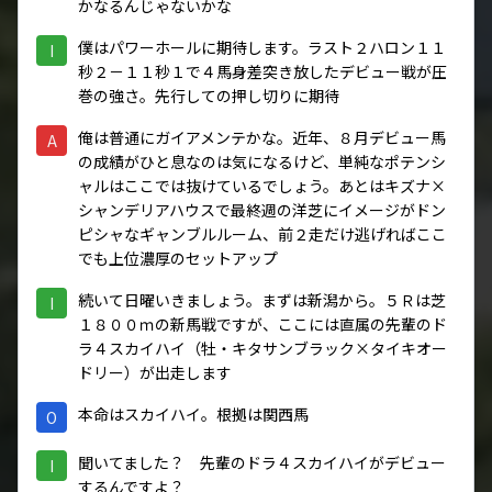
かなるんじゃないかな
僕はパワーホールに期待します。ラスト２ハロン１１
I
秒２－１１秒１で４馬身差突き放したデビュー戦が圧
巻の強さ。先行しての押し切りに期待
俺は普通にガイアメンテかな。近年、８月デビュー馬
A
の成績がひと息なのは気になるけど、単純なポテンシ
ャルはここでは抜けているでしょう。あとはキズナ×
シャンデリアハウスで最終週の洋芝にイメージがドン
ピシャなギャンブルルーム、前２走だけ逃げればここ
でも上位濃厚のセットアップ
続いて日曜いきましょう。まずは新潟から。５Ｒは芝
I
１８００ｍの新馬戦ですが、ここには直属の先輩のド
ラ４スカイハイ（牡・キタサンブラック×タイキオー
ドリー）が出走します
本命はスカイハイ。根拠は関西馬
O
聞いてました？ 先輩のドラ４スカイハイがデビュー
I
するんですよ？