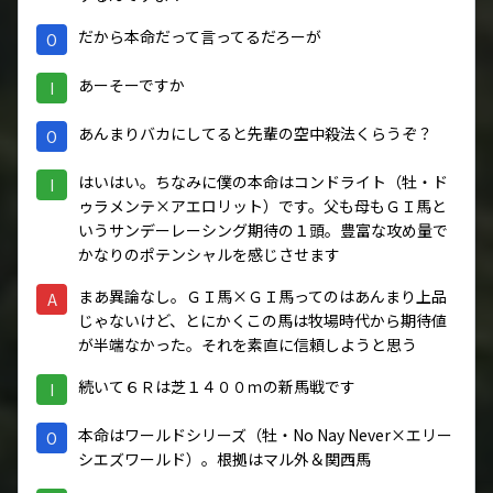
だから本命だって言ってるだろーが
O
あーそーですか
I
あんまりバカにしてると先輩の空中殺法くらうぞ？
O
はいはい。ちなみに僕の本命はコンドライト（牡・ド
I
ゥラメンテ×アエロリット）です。父も母もＧＩ馬と
いうサンデーレーシング期待の１頭。豊富な攻め量で
かなりのポテンシャルを感じさせます
まあ異論なし。ＧＩ馬×ＧＩ馬ってのはあんまり上品
A
じゃないけど、とにかくこの馬は牧場時代から期待値
が半端なかった。それを素直に信頼しようと思う
続いて６Ｒは芝１４００ｍの新馬戦です
I
本命はワールドシリーズ（牡・No Nay Never×エリー
O
シエズワールド）。根拠はマル外＆関西馬