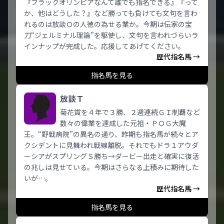
『ブラックオリンピアなんて誰でも指名できる』『って
か、他はどうした？』など勝っても負けても文句を言わ
れるのは放談Ｏの人徳の為せる業か。今期は伝家の宝
刀“ジェルミナル理論”を駆使し、文句を言われづらいラ
インナップが完成した。応援してあげてください。
歴代指名馬 →
指名馬を見る
放談Ｔ
菊花賞を４年で３勝、２週連続ＧＩ制覇など
数々の偉業を達成した元祖・ＰＯＧ大魔
王。“野戦病院”の異名の通り、昨期も指名馬が続々とア
クシデントに見舞われ戦線離脱。それでもドラ１アウダ
ーシアがスプリングＳ勝ち→ダービー出走と確実に復活
の兆しは見せている。今期はさらなる上積みに期待した
いが…。
歴代指名馬 →
指名馬を見る