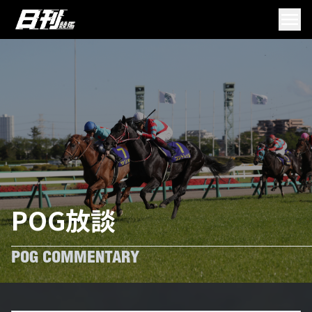
POG放談
POG COMMENTARY