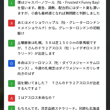
僕はジャスパーノワール（牡・Frosted×Funny Bay）
I
を狙います。厩舎、調教、配合的にはダート臭も漂い
ますが、小倉も最終週となれば無問題と判断しました
あとはメイショウハップル（牡・グレーターロンドン
A
×メイショウルナ）かな。グレーターロンドンの初戦
駆け
土曜最後は札幌。５Ｒは芝１５００ｍの新馬戦です
I
が、Ｔさんのドラ２アスロス（牡・レイデオロ×ステ
ラリード）が出走します
本命はスリーロマンス（牝・ダイワメジャー×サムロ
O
マンス）。今週の札幌芝はダイワメジャー×ガリレオ
向きのはず
話を聞いてました？ Ｔさんのドラ２アスロスが出走
I
するんですよ？
Ｉはアスロス本命なの？
A
もちろんです。洋芝血統ステラリード。兄姉も北海道
I