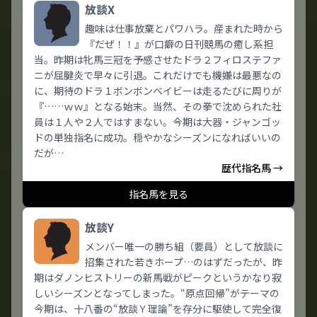
放談X
趣味は仕事放棄とパワハラ。産まれた時から
『だぜ！！』が口癖の日刊競馬の癒し系担
当。昨期は牝馬三冠を予感させたドラ２フィロステファ
ニが屈腱炎で早々に引退。これだけでも機嫌は最悪なの
に、期待のドラ１ボンボンベイビーは走るたびに周りが
『……ｗｗ』となる始末。当然、その拳で沈められた社
員は１人や２人ではすまない。今期は大器・ジャンゴッ
ドの単独指名に成功。穏やかなシーズンになればいいの
だが…
歴代指名馬 →
指名馬を見る
放談Y
メンバー唯一の勝ち組（要員）として放談に
招集された若きホープ…のはずだったが、昨
期はダノンヒストリーの新馬戦がピークというかなり寂
しいシーズンとなってしまった。“原点回帰”がテーマの
今期は、十八番の“放談Ｙ理論”を存分に駆使して完全復