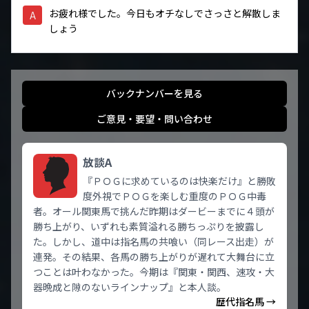
お疲れ様でした。今日もオチなしでさっさと解散しま
A
しょう
バックナンバーを見る
ご意見・要望・問い合わせ
放談A
『ＰＯＧに求めているのは快楽だけ』と勝敗
度外視でＰＯＧを楽しむ重度のＰＯＧ中毒
者。オール関東馬で挑んだ昨期はダービーまでに４頭が
勝ち上がり、いずれも素質溢れる勝ちっぷりを披露し
た。しかし、道中は指名馬の共喰い（同レース出走）が
連発。その結果、各馬の勝ち上がりが遅れて大舞台に立
つことは叶わなかった。今期は『関東・関西、速攻・大
器晩成と隙のないラインナップ』と本人談。
歴代指名馬 →