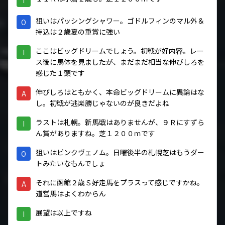
狙いはパッシングシャワー。ゴドルフィンのマル外＆
O
持込は２歳夏の重賞に強い
ここはビッグドリームでしょう。初戦が好内容。レー
I
ス後に馬体を見ましたが、まだまだ相当な伸びしろを
感じた１頭です
伸びしろはともかく、本命ビッグドリームに異論はな
A
し。初戦が逃楽勝じゃないのが良きだよね
ラストは札幌。新馬戦はありませんが、９Ｒにすずら
I
ん賞がありますね。芝１２００ｍです
狙いはピンクヴェノム。日曜後半の札幌芝はもうダー
O
トみたいなもんでしょ
それに函館２歳Ｓ好走馬をプラスって感じですかね。
A
道営馬はよくわからん
展望は以上ですね
I