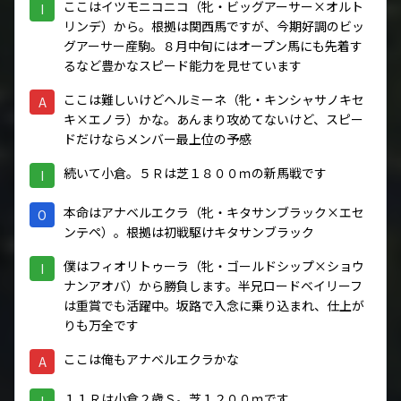
ここはイツモニコニコ（牝・ビッグアーサー×オルト
I
リンデ）から。根拠は関西馬ですが、今期好調のビッ
グアーサー産駒。８月中旬にはオープン馬にも先着す
るなど豊かなスピード能力を見せています
ここは難しいけどヘルミーネ（牝・キンシャサノキセ
A
キ×エノラ）かな。あんまり攻めてないけど、スピー
ドだけならメンバー最上位の予感
続いて小倉。５Ｒは芝１８００ｍの新馬戦です
I
本命はアナベルエクラ（牝・キタサンブラック×エセ
O
ンテペ）。根拠は初戦駆けキタサンブラック
僕はフィオリトゥーラ（牝・ゴールドシップ×ショウ
I
ナンアオバ）から勝負します。半兄ロードベイリーフ
は重賞でも活躍中。坂路で入念に乗り込まれ、仕上が
りも万全です
ここは俺もアナベルエクラかな
A
１１Ｒは小倉２歳Ｓ。芝１２００ｍです
I