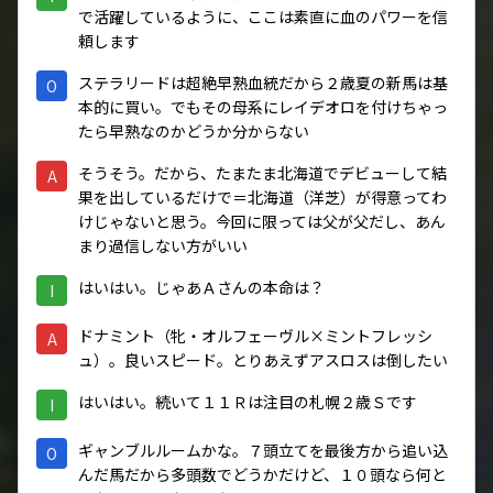
で活躍しているように、ここは素直に血のパワーを信
頼します
ステラリードは超絶早熟血統だから２歳夏の新馬は基
O
本的に買い。でもその母系にレイデオロを付けちゃっ
たら早熟なのかどうか分からない
そうそう。だから、たまたま北海道でデビューして結
A
果を出しているだけで＝北海道（洋芝）が得意ってわ
けじゃないと思う。今回に限っては父が父だし、あん
まり過信しない方がいい
はいはい。じゃあＡさんの本命は？
I
ドナミント（牝・オルフェーヴル×ミントフレッシ
A
ュ）。良いスピード。とりあえずアスロスは倒したい
はいはい。続いて１１Ｒは注目の札幌２歳Ｓです
I
ギャンブルルームかな。７頭立てを最後方から追い込
O
んだ馬だから多頭数でどうかだけど、１０頭なら何と