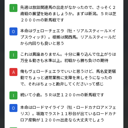
先週は放談関連馬の出走がなかったので、さっそく２
I
歳戦の展望を始めましょうか。まずは新潟。５Ｒは芝
２０００ｍの新馬戦です
本命はヴェローチェエラ（牡・リアルスティール×イ
O
プスウィッチ）。根拠は関西馬。リアルスティールだ
から内回りも良いと思う
これは異論ありません。十分に乗り込んで仕上がりは
I
万全＆動きも水準以上。初戦から勝ち負けの期待
俺もヴェローチェエラでいいと思うけど、馬名変更騒
A
動でちょっと通常業務に支障を来しそうになったの
で、それはちょっと勘弁してくださいって感じ
続いて小倉。５Ｒは芝１２００ｍの新馬戦です
I
本命はロードマイライフ（牡・ロードカナロア×フェ
O
リス）。坂路でラスト１１秒台が出ているロードカナ
ロア産駒が１２００ｍ出走なら大丈夫でしょう