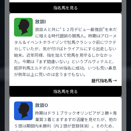
指名馬を見る
放談I
放談Ａと共に“１２月デビュー最強説”を未だ
に唱える時代錯誤の競馬人。昨期はアローメ
タル＆イベントホライゾンで牡馬クラシック前にワクテ
カしていたが、気が付けばトライアルにすら出走しない
始末。近年同様、指を加えて他馬を見守るしかなかっ
た。今期は『まず間違いない』というプルヴィナルと、
超評判馬エルドボルグのＷ指名に成功。いつも荒い鼻息
が例年以上に荒いのは言うまでもない。
歴代指名馬 →
指名馬を見る
放談O
昨期はドラ１ブラックオリンピアが２勝＋青
葉賞３着とまずまずの活躍を見せたが、他の
５頭は期間内未勝利（内２頭が登録抹消）。そのため、