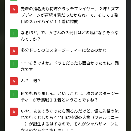
先輩の指名馬も初陣クラッチプレイヤー、２陣カズア
A
ブディーンが連続４着だったからね。で、そして３発
目のスカイハイが１１着に惨敗
なるほど。で、Ａさんの３発目はどの馬になりそうな
I
んですか？
多分ドラ５のミスタージーティーになるのかな
A
……そうですか。ドラ１だったら面白かったのに。残
I
念です
ん？ 何？
A
何でもありません。ということは、次のミスタージー
I
ティーが新馬戦１１着ということですね？
いや、まあそうなったら困るんだけど、仮に先輩の流
A
れで行くとしたら４発目に待望の大物（フォルラニ－
ニ）が誕生するはずなので、それがシャハザマーンに
なるのなら全て許しましょう