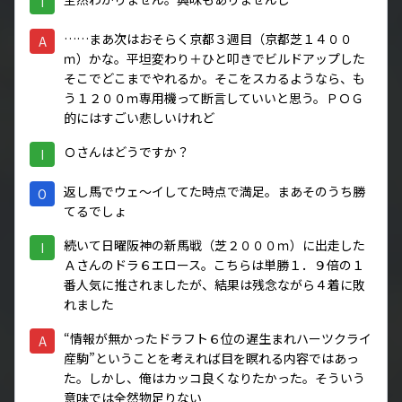
I
……まあ次はおそらく京都３週目（京都芝１４００
A
ｍ）かな。平坦変わり＋ひと叩きでビルドアップした
そこでどこまでやれるか。そこをスカるようなら、も
う１２００ｍ専用機って断言していいと思う。ＰＯＧ
的にはすごい悲しいけれど
Ｏさんはどうですか？
I
返し馬でウェ～イしてた時点で満足。まあそのうち勝
O
てるでしょ
続いて日曜阪神の新馬戦（芝２０００ｍ）に出走した
I
Ａさんのドラ６エロース。こちらは単勝１．９倍の１
番人気に推されましたが、結果は残念ながら４着に敗
れました
“情報が無かったドラフト６位の遅生まれハーツクライ
A
産駒”ということを考えれば目を瞑れる内容ではあっ
た。しかし、俺はカッコ良くなりたかった。そういう
意味では全然物足りない