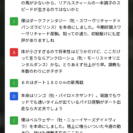
の馬が少ないから、リアルスティールの一本調子のス
ピードが生きるのではないかと
僕はダークファンタジー（牝・スワーヴリチャード×
I
パンズラビリンス）を本命にしました。今期好調スワ
ーヴリチャード産駒。知っての通り、初戦駆けにも定
評がありますしね
体が小さすぎるので将来性はどうかだけど、ここだけ
A
って言うならアンクローシュ（牝・モーリス×オリエ
ンタルダンス）かな。とりあえず仕上がり早。調教も
本数のわりにボチボチ
６Ｒはダート１８００ｍの新馬戦
I
本命はリンゴ（牡・パイロ×ホザンナ）。坂路でもウ
O
ッドでも速いタイムが出ているパイロ産駒がダート出
走なら大丈夫でしょう
僕はベルウェザー（牡・ニューイヤーズデイ×ヴィ
I
ラ）を本命にしました。格上に喰らいついた今週の動
き◎。抜けた強敵不在のここなら