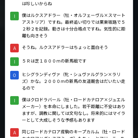
は珍しいからね
僕はルクスアドラー（牡・オルフェーヴル×スマート
I
アストリア）ですね。最終追い切りでは栗東坂路で５
２秒２を記録。動きは十分合格点ですね。気性的に距
離も向きそう
そうね。ルクスアドラーはちょっと面白そう
A
５Ｒは芝１８００ｍの新馬戦です
I
ヒシグランディヴァ（牝・シュヴァルグラン×ラリ
O
ズ）かな。２０００ｍの新馬の友道厩舎はだいたい走
るので
僕はクロドラバール（牡・ロードカナロア×ジュエル
I
メーカー）を本命にしました。若干距離に不安はあり
ますが、調教に関しては文句なし。将来的にはマイラ
ーとして大成しそうな予感もあります
同じロードカナロア産駒のキープカルム（牡・ロード
A