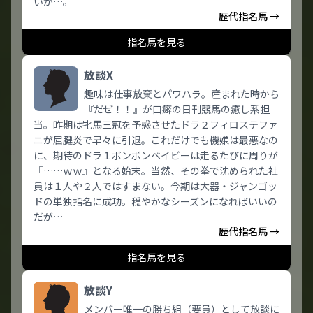
いが…。
歴代指名馬 →
指名馬を見る
放談X
趣味は仕事放棄とパワハラ。産まれた時から
『だぜ！！』が口癖の日刊競馬の癒し系担
当。昨期は牝馬三冠を予感させたドラ２フィロステファ
ニが屈腱炎で早々に引退。これだけでも機嫌は最悪なの
に、期待のドラ１ボンボンベイビーは走るたびに周りが
『……ｗｗ』となる始末。当然、その拳で沈められた社
員は１人や２人ではすまない。今期は大器・ジャンゴッ
ドの単独指名に成功。穏やかなシーズンになればいいの
だが…
歴代指名馬 →
指名馬を見る
放談Y
メンバー唯一の勝ち組（要員）として放談に