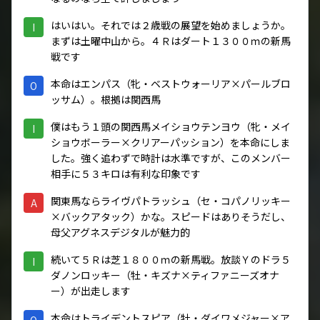
はいはい。それでは２歳戦の展望を始めましょうか。
I
まずは土曜中山から。４Ｒはダート１３００ｍの新馬
戦です
本命はエンパス（牝・ベストウォーリア×パールブロ
O
ッサム）。根拠は関西馬
僕はもう１頭の関西馬メイショウテンヨウ（牝・メイ
I
ショウボーラー×クリアーパッション）を本命にしま
した。強く追わずで時計は水準ですが、このメンバー
相手に５３キロは有利な印象です
関東馬ならライヴパトラッシュ（セ・コパノリッキー
A
×バックアタック）かな。スピードはありそうだし、
母父アグネスデジタルが魅力的
続いて５Ｒは芝１８００ｍの新馬戦。放談Ｙのドラ５
I
ダノンロッキー（牡・キズナ×ティファニーズオナ
ー）が出走します
本命はトライデントスピア（牡・ダイワメジャー×ア
O