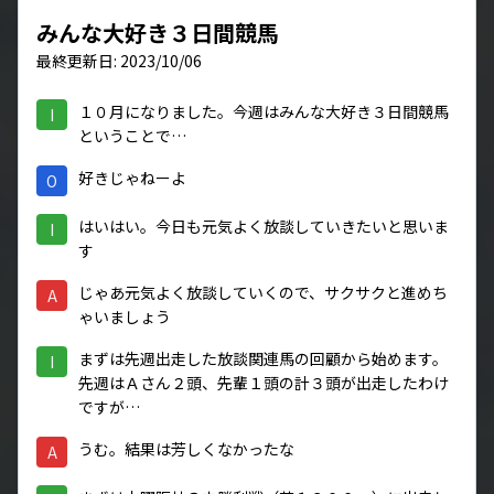
みんな大好き３日間競馬
最終更新日: 2023/10/06
１０月になりました。今週はみんな大好き３日間競馬
I
ということで…
好きじゃねーよ
O
はいはい。今日も元気よく放談していきたいと思いま
I
す
じゃあ元気よく放談していくので、サクサクと進めち
A
ゃいましょう
まずは先週出走した放談関連馬の回顧から始めます。
I
先週はＡさん２頭、先輩１頭の計３頭が出走したわけ
ですが…
うむ。結果は芳しくなかったな
A