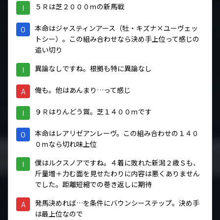
５Ｒは芝２０００ｍの新馬戦
I
本命はジャスティンアース（牡・キズナ×ユーヴェッ
O
トシー）。この組み合わせなら決め手上位って感じの
追い切り
異論なしですね。根拠も特に異論なし
I
俺も。他はあんまり…って感じ
A
９Ｒはりんどう賞。芝１４００ｍです
I
本命はレアリゼアンレーヴ。この組み合わせの１４０
O
０ｍなら切れ味上位
僕はルクスノアですね。４着に敗れた新潟２歳Ｓも、
I
斤量増＋力む面を見せたわりに内容は悪くありません
でした。距離短縮での巻き返しに期待
発馬決めれば…を条件にバウンシーステップ。決め手
A
は最上位なので