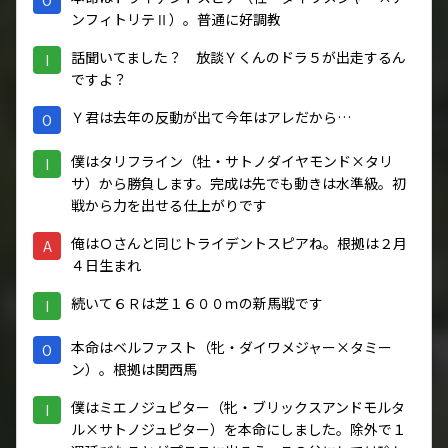
ンフィトリテⅡ）。普通に好調教
話聞いてました？ 放談Ｙくんのドラ５が出走するん
I
ですよ？
Ｙ君は去年の反動が出て今年はアレだから…
O
僕はタリフライン（牡・サトノダイヤモンド×タリ
I
サ）から勝負します。完成は先でも動きは水準級。初
戦から力を出せる仕上がりです
俺はＯさんと同じトライデントスピアね。根拠は２月
A
４日生まれ
続いて６Ｒは芝１６００ｍの新馬戦です
I
本命はベルファスト（牝・ダイワメジャー×タミー
O
ン）。根拠は関西馬
僕はミエノジュピター（牝・ブリックスアンドモルタ
I
ル×サトノジュピター）を本命にしました。除外で１