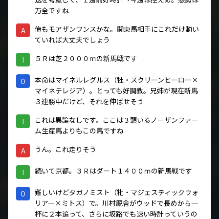
万全ですね
俺もモアザンワンスかな。関東馬相手にこれだけ動い
A
ていれば大丈夫でしょう
５Ｒは芝２０００ｍの新馬戦です
I
本命はマイネルレグルス（牡・スクリーンヒーロー×
O
マイネテレジア）。とっても好調教。兄姉が現在新馬
３連勝中だけど、それを伸ばせそう
これは異論なしです。ここは３頭いるノーザンファー
I
ム生産馬よりもこの馬ですね
うん。これ走りそう
A
続いて京都。３Ｒはダート１４００ｍの新馬戦です
I
難しいけどタガノミスト（牝・マジェスティックウォ
O
リアー×ミトス）で。川村厩舎がウッドで長めから一
杯に２本追って、さらに坂路でも速い時計っていうの