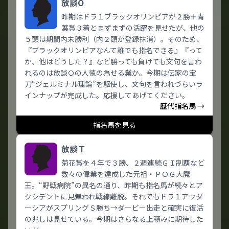
放談O
昨期はドラ１ブラックオリンピアが２勝＋青
葉賞３着とまずまずの活躍を見せたが、他の
５頭は期間内未勝利（内２頭が登録抹消）。そのため、
『ブラックオリンピアなんて誰でも指名できる』『って
か、他はどうした？』など勝っても負けても文句を言わ
れるのは放談Ｏの人徳の為せる業か。今期は伝家の宝
刀“ジェルミナル理論”を駆使し、文句を言われづらいラ
インナップが完成した。応援してあげてください。
歴代指名馬 →
指名馬を見る
放談Ｔ
菊花賞を４年で３勝、２週連続ＧＩ制覇など
数々の偉業を達成した元祖・ＰＯＧ大魔
王。“野戦病院”の異名の通り、昨期も指名馬が続々とア
クシデントに見舞われ戦線離脱。それでもドラ１アウダ
ーシアがスプリングＳ勝ち→ダービー出走と確実に復活
の兆しは見せている。今期はさらなる上積みに期待した