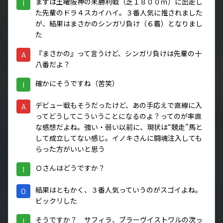
まずは土曜阪神の未勝利戦（芝１８００ｍ）に出走し
I
た先輩のドラ４スカイハイ。３番人気に推されました
が、結果はまさかのシンガリ負け（６着）となりまし
た
『まさかの』って言うけど、シンガリ負けは先輩の十
A
八番だよ？
確かにそうですね（苦笑）
I
デビュー戦もそうだったけど、あの手応えで直線に入
A
ってどうしてこういうことになるのよ？ってのが率直
な感想だよね。強い・弱い以前に、現状は“競走”馬と
して成立してない感じ。イノキさんに闘魂注入しても
らった方がいいと思う
Ｏさんはどうですか？
I
結果はともかく、３番人気っていうのがスゴイよね。
O
ビックリした
そうですか？ サフィラ、ブラーヴイストワルの次っ
I