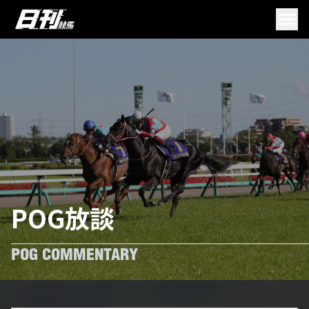
POG放談
POG COMMENTARY