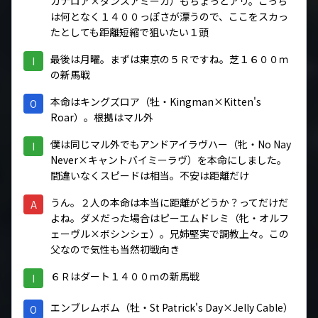
カナロア×ダンスアミーガ）もちょっとアリ。こっち
は何となく１４００っぽさが漂うので、ここをスカっ
たとしても距離短縮で狙いたい１頭
最後は月曜。まずは東京の５Ｒですね。芝１６００ｍ
I
の新馬戦
本命はキングズロア（牡・Kingman×Kitten's
O
Roar）。根拠はマル外
僕は同じマル外でもアンドアイラヴハー（牝・No Nay
I
Never×キャントバイミーラヴ）を本命にしました。
間違いなくスピードは相当。不安は距離だけ
うん。２人の本命は本当に距離がどうか？ってだけだ
A
よね。ダメだった場合はピーエムドレミ（牝・オルフ
ェーヴル×ボシンシェ）。兄姉堅実で調教上々。この
父なので気性も当然初戦向き
６Ｒはダート１４００ｍの新馬戦
I
エンブレムボム（牡・St Patrick's Day×Jelly Cable）
O