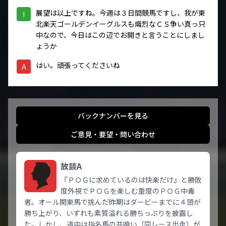
展望は以上ですね。今週は３日間競馬ですし、我が東
I
北楽天ゴールデンイーグルスも熾烈なＣＳ争い真っ只
中なので、今日はこの辺でお開きと言うことにしまし
ょうか
はい。頑張ってくださいね
A
バックナンバーを見る
ご意見・要望・問い合わせ
放談A
『ＰＯＧに求めているのは快楽だけ』と勝敗
度外視でＰＯＧを楽しむ重度のＰＯＧ中毒
者。オール関東馬で挑んだ昨期はダービーまでに４頭が
勝ち上がり、いずれも素質溢れる勝ちっぷりを披露し
た。しかし、道中は指名馬の共喰い（同レース出走）が