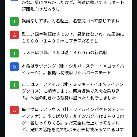
かな。夏にやらかしたけど、普通に動いてるしダート
短距離向きだろうし
異論なしです。汚名返上、名誉挽回って感じですね
I
難しい四字熟語はさておき、異論はないね。結果的に
A
１８００→１４００ｍもプラスだろうし
ラストは京都。４Ｒは芝１４００ｍの新馬戦
I
本命はラヴァンダ（牝・シルバーステート×ゴッドパ
O
イレーツ）。根拠は初戦駆けシルバーステート
ここはフェアアイル（牝・ミッキーアイル×ライジン
I
グクロス）に期待します。栗東坂路で入念な乗り込
み。今週の動きから態勢は整ったと判断しました
俺はグロリアラウス（牡・リアルインパクト×アンテ
A
ィフォナ）。やっぱりリアルインパクトは１４００ｍ
が一番しっくりくる。まだ完全に仕上がってないけ
ど、兄姉の活躍を見てもボチボチ初戦からやれるはず