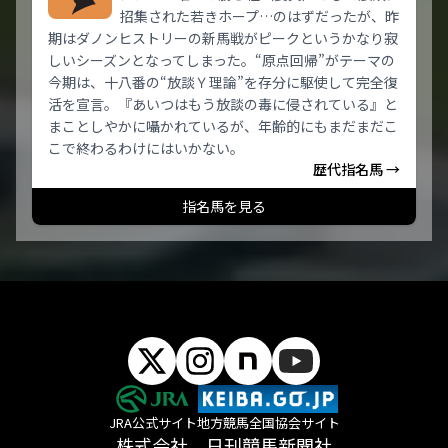
招集された若きホープ…のはずだったが、昨
期はダノンヒストリーの新馬戦がピークというかなり寂
しいシーズンとなってしまった。“原点回帰”がテーマの
今期は、十八番の“放談Ｙ理論”を存分に駆使して完全復
活を宣言。『あいつはもう放談の毒に侵されている』と
まことしやかに囁かれているが、年齢的にもまだまだこ
こで終わるわけにはいかない。
歴代指名馬 →
指名馬を見る
JRA公式サイト
地方競馬全国協会サイト
株式会社 日刊競馬新聞社