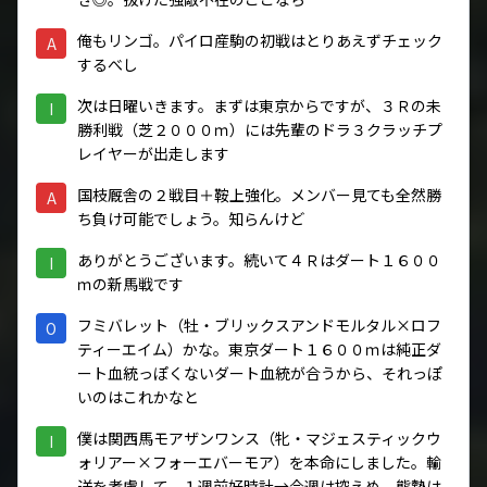
俺もリンゴ。パイロ産駒の初戦はとりあえずチェック
A
するべし
次は日曜いきます。まずは東京からですが、３Ｒの未
I
勝利戦（芝２０００ｍ）には先輩のドラ３クラッチプ
レイヤーが出走します
国枝厩舎の２戦目＋鞍上強化。メンバー見ても全然勝
A
ち負け可能でしょう。知らんけど
ありがとうございます。続いて４Ｒはダート１６００
I
ｍの新馬戦です
フミバレット（牡・ブリックスアンドモルタル×ロフ
O
ティーエイム）かな。東京ダート１６００ｍは純正ダ
ート血統っぽくないダート血統が合うから、それっぽ
いのはこれかなと
僕は関西馬モアザンワンス（牝・マジェスティックウ
I
ォリアー×フォーエバーモア）を本命にしました。輸
送を考慮して、１週前好時計→今週は控えめ。態勢は