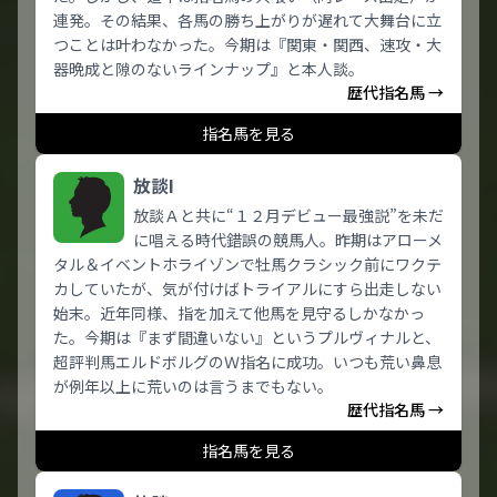
連発。その結果、各馬の勝ち上がりが遅れて大舞台に立
つことは叶わなかった。今期は『関東・関西、速攻・大
器晩成と隙のないラインナップ』と本人談。
歴代指名馬 →
指名馬を見る
放談I
放談Ａと共に“１２月デビュー最強説”を未だ
に唱える時代錯誤の競馬人。昨期はアローメ
タル＆イベントホライゾンで牡馬クラシック前にワクテ
カしていたが、気が付けばトライアルにすら出走しない
始末。近年同様、指を加えて他馬を見守るしかなかっ
た。今期は『まず間違いない』というプルヴィナルと、
超評判馬エルドボルグのＷ指名に成功。いつも荒い鼻息
が例年以上に荒いのは言うまでもない。
歴代指名馬 →
指名馬を見る