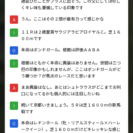
週延びたことがプラスに出そう。この父にしては珍し
くキレ味も兼備している印象です
うん。ここはその２頭が最有力って感じかな
A
１１Ｒは２歳重賞サウジアラビアロイヤルＣ。芝１６
I
００ｍです
本命はボンドガール。根拠は評価ＡＡＢＡ
O
根拠はともかく本命に異論はありません。世間は三つ
I
巴の印象かもしれませんが、ここはボンドガールがど
う勝つか？が焦点のレースだと思います
まあ異論はなし。あとはシュトラウスがどこまでお利
A
口になってるかも個人的には注目したいね
続いて京都いきましょう。５Ｒは芝１６００ｍの新馬
I
戦です
本命はレドンホール（牝・リアルスティール×ハーレ
O
ークイーン）。芝１６００ｍだけどキレッキレな感じ