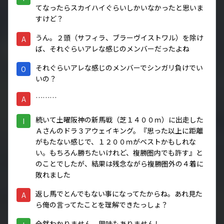
てなったらスカイハイぐらいしかいなかったと思いま
すけど？
うん。２頭（サフィラ、ブラーヴイストワル）を除け
A
ば、それぐらいアレな感じのメンバーだったよね
それぐらいアレな感じのメンバーでシンガリ負けでい
O
いの？
………
A
続いて土曜阪神の新馬戦（芝１４００ｍ）に出走した
I
Ａさんのドラ３アウェイキング。『思った以上に距離
がもたない感じで、１２００ｍがベストかもしれな
い。もちろん勝ちたいけれど、複勝圏内でも許す』と
のことでしたが、結果は残念ながら複勝圏外の４着に
敗れました
返し馬でとんでもない事になってたからね。あれ見た
A
ら俺の言ってたことを理解できたっしょ？
全然わかりません。興味もありませんし