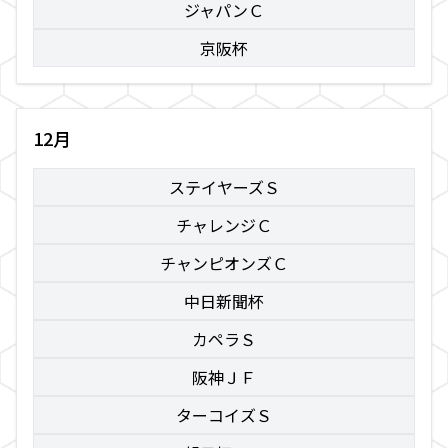
ジャパンＣ
京阪杯
12月
ステイヤーズＳ
チャレンジＣ
チャンピオンズＣ
中日新聞杯
カペラＳ
阪神ＪＦ
ターコイズＳ