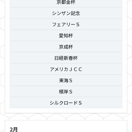
京都金杯
シンザン記念
フェアリーＳ
愛知杯
京成杯
日経新春杯
アメリカＪＣＣ
東海Ｓ
根岸Ｓ
シルクロードＳ
2月