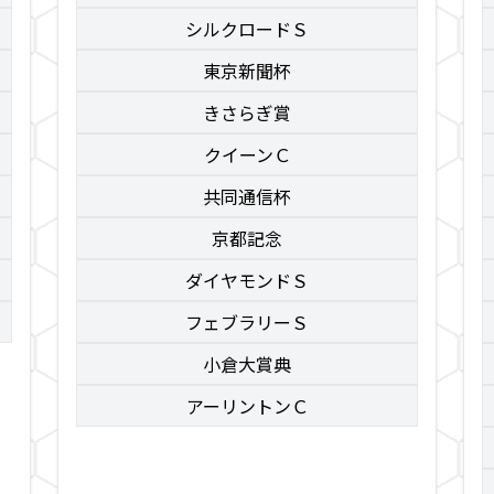
シルクロードＳ
東京新聞杯
きさらぎ賞
クイーンＣ
共同通信杯
京都記念
ダイヤモンドＳ
フェブラリーＳ
小倉大賞典
アーリントンＣ