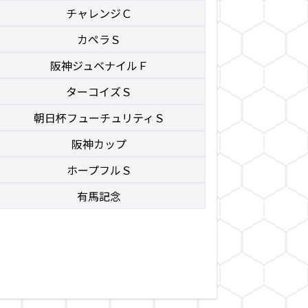
チャレンジＣ
カペラＳ
阪神ジュベナイルＦ
ターコイズＳ
朝日杯フューチュリティＳ
阪神カップ
ホープフルＳ
有馬記念