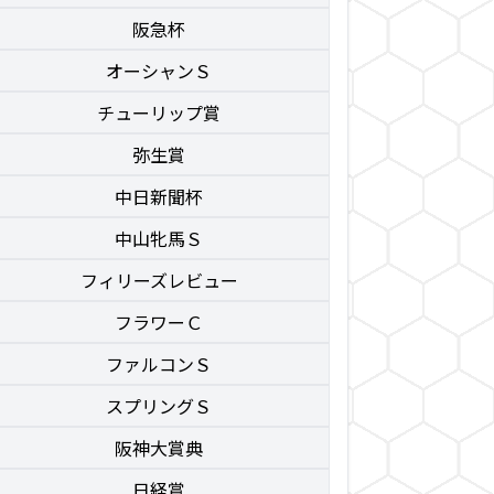
阪急杯
オーシャンＳ
チューリップ賞
弥生賞
中日新聞杯
中山牝馬Ｓ
フィリーズレビュー
フラワーＣ
ファルコンＳ
スプリングＳ
阪神大賞典
日経賞