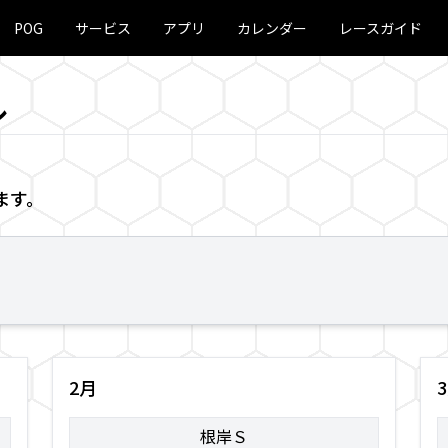
POG
サービス
アプリ
カレンダー
レースガイド
ル
ます。
2月
根岸Ｓ