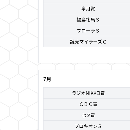
皐月賞
福島牝馬Ｓ
フローラＳ
読売マイラーズＣ
7月
ラジオNIKKEI賞
ＣＢＣ賞
七夕賞
プロキオンＳ