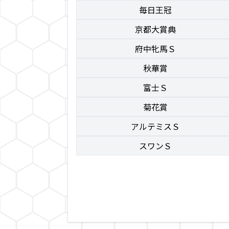
毎日王冠
京都大賞典
府中牝馬Ｓ
秋華賞
富士Ｓ
菊花賞
アルテミスＳ
スワンＳ