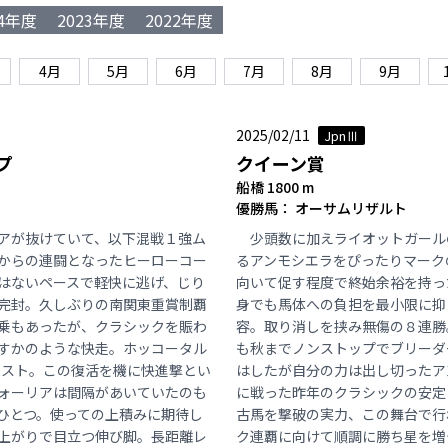
24年度
2023年度
2022年度
4月
5月
6月
7月
8月
9月
2025/02/11
JpnⅢ
プ
クイーン賞
船橋 1800 m
優勝馬： オーサムリザルト
アが抜けていて、以下混戦１強ム
少頭数に加えライオットガール
からの連闘となったヒーローコー
るアンモシエラをぴったりマーク
はないペースで軽快に逃げ、じり
向いて促す程度で終始余裕を持っ
完封。久しぶりの南関東重賞制覇
身でも馬体への負担を最小限に抑
乗もあったが、クラシックを賑わ
容。取り消しを挟み無傷の８連勝
すかのような快走。ホッコータル
も秋までノンストップでブリーダ
ベスト。この復活を機に快進撃とい
はしたが自分の力は出し切ったア
ォーリアは間隔があいていたのも
に戦った昨年のクラシックの安定
ひとつ。使っての上積みに期待し
古馬を撃破の実力、この舞台で行
上がりで目立つ伸び脚。長距離レ
ク連覇に向けて順調に勝ち星を増