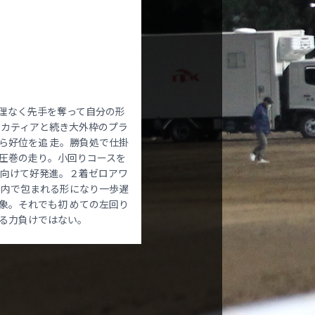
理なく先手を奪って自分の形
スカティアと続き大外枠のプラ
ら好位を追 走。勝負処で仕掛
圧巻の走り。小回りコースを
へ向けて好発進。２着ゼロアワ
も内で包まれる形になり一歩遅
象。それでも初 めての左回り
る力負けではない。