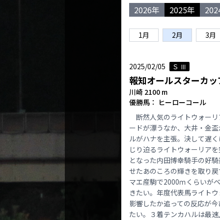
2026年
2025年
20
1月
2月
3月
2025/02/05
Ｓ Ⅲ
報知オールスターカッ
川崎 2100 m
優勝馬： ヒーローコール
断然人気のライトウォーリ
ードが漂うなか、大井・金盃
ルがハナを主張。決して遅く
じり迫るライトウォーリアを
となった内田博幸騎手の好騎
せたあのころの輝きを取り戻
マエ産駒で2000ｍくらいが
きたい。年度代表馬ライトウ
影響したか追っての反応が今
たい。３着テンカハルは最速