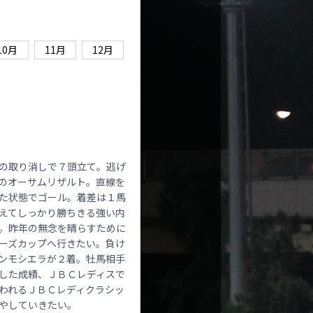
10月
11月
12月
の取り消しで７頭立て。逃げ
のオーサムリザルト。直線を
た状態でゴール。着差は１馬
えてしっかり勝ちきる強い内
。昨年の無念を晴らすために
ーズカップへ行きたい。負け
ンモシエラが２着。牡馬相手
した成績、ＪＢＣレディスで
われるＪＢＣレディクラシッ
やしていきたい。