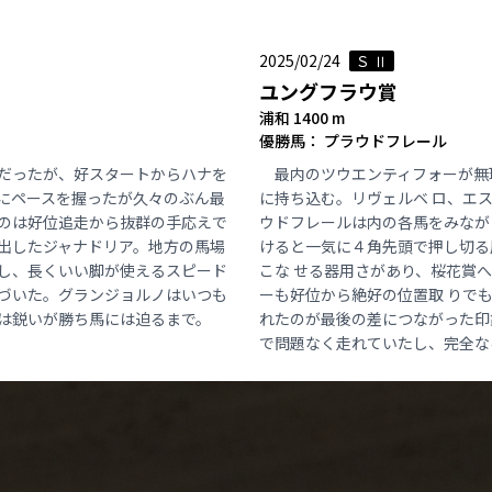
2025/02/24
Ｓ Ⅱ
ユングフラウ賞
浦和 1400 m
優勝馬： プラウドフレール
だったが、好スタートからハナを
最内のツウエンティフォーが無
にペースを握ったが久々のぶん最
に持ち込む。リヴェルベ ロ、エ
のは好位追走から抜群の手応えで
ウドフレールは内の各馬をみなが
出したジャナドリア。地方の馬場
けると一気に４角先頭で押し切る
し、長くいい脚が使えるスピード
こな せる器用さがあり、桜花賞
づいた。グランジョルノはいつも
ーも好位から絶好の位置取 りで
は鋭いが勝ち馬には迫るまで。
れたのが最後の差につながった印
で問題なく走れていたし、完全な