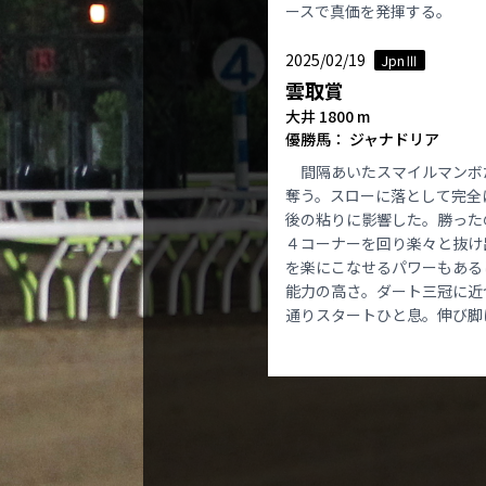
ースで真価を発揮する。
2025/02/19
JpnⅢ
雲取賞
大井 1800 m
優勝馬： ジャナドリア
間隔あいたスマイルマンボ
奪う。スローに落として完全
後の粘りに影響した。勝った
４コーナーを回り楽々と抜け
を楽にこなせるパワーもある
能力の高さ。ダート三冠に近
通りスタートひと息。伸び脚