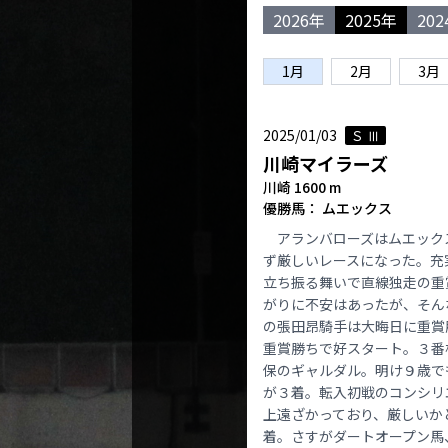
2026年
2025年
20
1月
2月
3月
2025/01/03
Ｓ Ⅲ
川崎マイラーズ
川崎 1600 m
優勝馬： ムエックス
アランバローズはムエック
ず厳しいレースになった。充
立ち振る舞いで直線独走の重
がりに不安はあったが、そん
の張田昂騎手は大晦日に重賞
重賞勝ちで好スタート。３番
保のギャルダル。明け９歳で
が３着。転入初戦のコンシリ
上遠ざかっており、厳しいか
着。さすがダートオープン馬