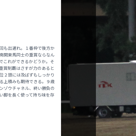
回も出遅れ。１番枠で後方か
南関東馬同士の重賞ならなん
でこれができるかどうか。そ
重賞制覇はさすが力のあると
位２頭には及ばずもしっかり
る上積みも期待できる。９歳
ンゾウチャネル、終い勝負の
い脚を長く使って持ち味を存