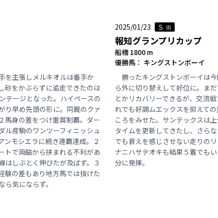
2025/01/23
Ｓ Ⅲ
報知グランプリカップ
船橋 1800 m
優勝馬： キングストンボーイ
手を主張しメルキオルは番手か
勝ったキングストンボーイは今
し砂をかぶらずに追走できたのは
ら外に切り替えして好位に。まだ
ンテージとなった。ハイペースの
とかリカバリーできるが、交流戦
がり早め先頭の形に。同厩のクァ
れでも好調ムエックスを抑えての
２馬身の差をつけ重賞制覇。ダー
ころをみせた。サンテックスは上
ダル産駒のワンツーフィニッシュ
タイムを更新してきたし、さらな
アンモシエラに続き連覇達成。２
でも衰えを感じさせない走りのリ
ートで両脇から挟まれる不利があ
ナニハサテオキも結果５着でもい
線はしぶとく伸びたが及ばず。３
分に発揮。
経験の差もあり地方馬では抜けた
なら気にならず。