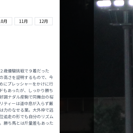
10月
11月
12月
２歳優駿挑戦で９着だった
の高さを証明するもので、今
めにプレッシャーをかけに行
ドもあったが、しっかり勝ち
好調ナダル産駒で同舞台の桜
リティーは道中息が入らず厳
は力のなせる業。大外枠で逃
位追走の形でも自分のリズム
。勝ち馬とは斤量差もあった