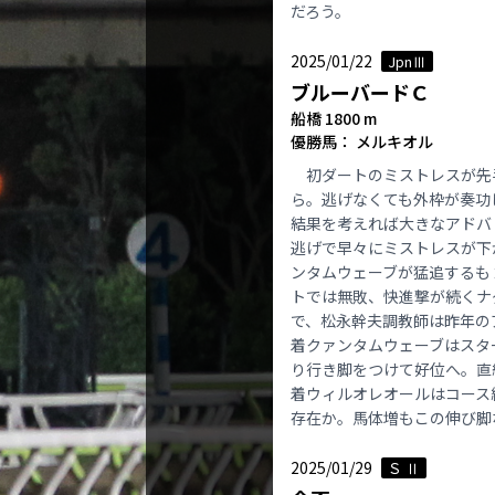
だろう。
2025/01/22
JpnⅢ
ブルーバードＣ
船橋 1800 m
優勝馬： メルキオル
初ダートのミストレスが先
ら。逃げなくても外枠が奏功
結果を考えれば大きなアドバ
逃げで早々にミストレスが下
ンタムウェーブが猛追するも
トでは無敗、快進撃が続くナ
で、松永幹夫調教師は昨年の
着クァンタムウェーブはスタ
り行き脚をつけて好位へ。直
着ウィルオレオールはコース
存在か。馬体増もこの伸び脚
2025/01/29
Ｓ Ⅱ