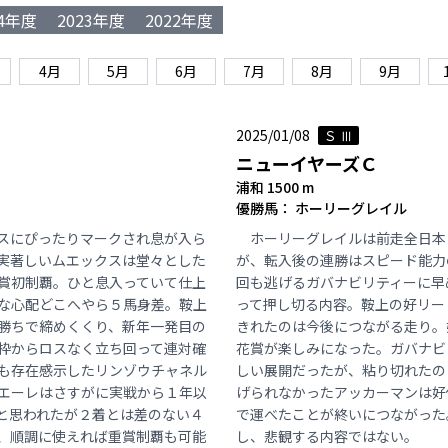
24年度
2023年度
2022年度
4月
5月
6月
7月
8月
9月
2025/01/08
Ｓ Ⅲ
ニューイヤーズＣ
浦和 1500 m
優勝馬： ホーリーグレイル
スにぴったりマークされ息が入ら
ホーリーグレイルは前走全日本
実著しいムエックスは堂々とした
が、転入後の連勝はスピード能力
賞初制覇。ひと息入っていて仕上
回も逃げるガバナビリティーに早
な心配どこへやら５馬身差。鞍上
って押し切る内容。鞍上の好リー
勝ちで締めくくり、新年一発目の
きれたのは今後につながる走り。
枠からロスなく立ち回って連対確
花賞が楽しみになった。ガバナビ
も存在感示したリンゾウチャネル
しい展開だったが、粘り切れたの
エーレはさすがに実戦から１年以
げられなかったアッカーマンは好
と思われたが２着とは差のない４
で運べたことが終いにつながった
、順調に使えれば重賞制覇も可能
し、悲観する内容ではない。