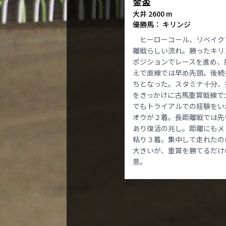
金盃
大井 2600 m
優勝馬： キリンジ
ヒーローコール、リベイク
離戦らしい流れ。勝ったキリ
ポジションでレースを進め、
えで直線では早め先頭。後続
ちとなった。スタミナ十分、
をきっかけに古馬重賞戦線で
でもトライアルでの経験をい
オウが２着。長距離戦では先
あり復活の兆し。距離にもメ
粘り３着。集中して走れたの
大きいが、重賞を勝てるだけ
意。