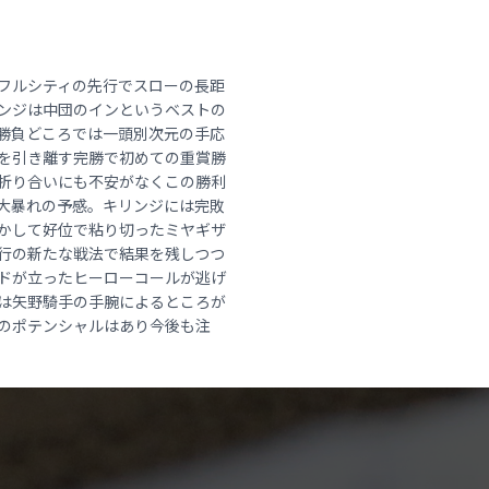
フルシティの先行でスローの長距
ンジは中団のインというベストの
勝負どころでは一頭別次元の手応
を引き離す完勝で初めての重賞勝
折り合いにも不安がなくこの勝利
大暴れの予感。キリンジには完敗
かして好位で粘り切ったミヤギザ
行の新たな戦法で結果を残しつつ
ドが立ったヒーローコールが逃げ
は矢野騎手の手腕によるところが
のポテンシャルはあり今後も注