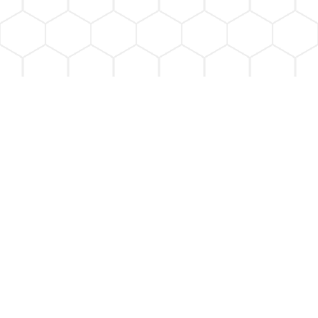
JRA公式サイト
地方競馬全国協会サイト
株式会社 日刊競馬新聞社
日本競馬新聞協会 (JRA本部内) 会員
会社概要
採用情報
サイトマップ
Copyright (c) Nikkan Keiba Shinbunsha All Rights Reserved.