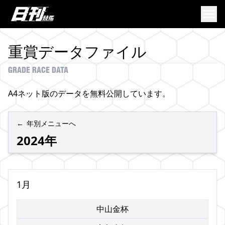
重賞データファイル
GRADE RACE DATA
A4ネット版のデータを無料公開しています。
←
年別メニューへ
2024年
1月
中山金杯