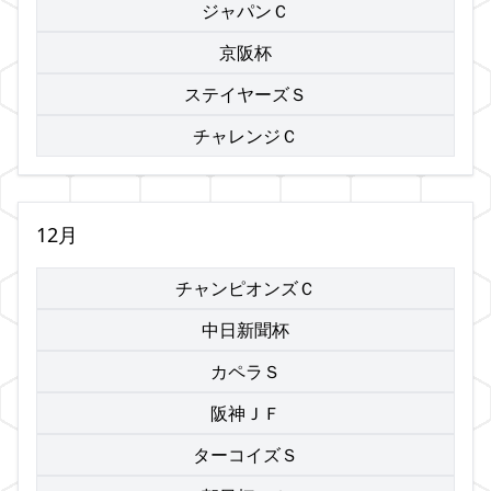
ジャパンＣ
京阪杯
ステイヤーズＳ
チャレンジＣ
12月
チャンピオンズＣ
中日新聞杯
カペラＳ
阪神ＪＦ
ターコイズＳ