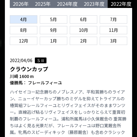
2026年
2025年
2024年度
2023年度
2022年度
4月
5月
6月
7月
8月
9月
10月
11月
12月
1月
2月
3月
2022/04/06
ＳⅢ
クラウンカップ
川崎 1600 m
優勝馬： フレールフィーユ
ハイセイコー記念勝ちのノブレスノア、平和賞勝ちのライア
ン、ニューイヤーカップ勝ちのミゲルを抑えてトライアルの
椿賞組フレールフィーユとリヴィフェイスがそのままワンツ
ー。直線逃げ粘るリヴィフェイスをしっかりとらえて重賞初
制覇のフレールフィーユ。浦和所属馬は小久保厩舎の 重賞勝
ちはよく見る光景だが、フレールフィーユは野口寛厩舎所
属。牝馬のスピーディキック（藤原厩舎）も含めクラシック