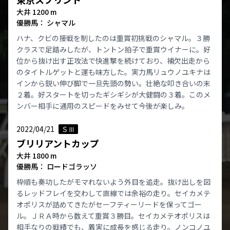
大井 1200 m
優勝馬： シャマル
ハナ、クビの接戦を制したのは重賞初挑戦のシャマル。３勝
クラスで足踏みしたが、トントン拍子で重賞ウイナーに。好
位から抜け出す正攻法で快進撃を続けており、補欠出走から
のタイトルゲットと運も味方した。実力馬リュウノユキナは
インから鋭い伸び脚で一旦先頭の勢い。壮絶な叩き合いの末
２着。好スタートを切ったギシギシが大健闘の３着。このメ
ンバー相手に通用のスピードをみせて今後が楽しみ。
2022/04/21
ＳⅢ
ブリリアントカップ
大井 1800 m
優勝馬： ロードゴラッソ
枠順も奏功したがモマれないよう外目を追走。抜け出しを図
るレッドフレイを交わして直線では余裕の走り。セイカメテ
オポリスが詰めてきたがセーフティーリードを保ってゴー
ル。ＪＲＡ時から数えて重賞３勝目。セイカメテオポリスは
相手なりの戦績でも、着実に成長を感じる走り。ノンコノユ