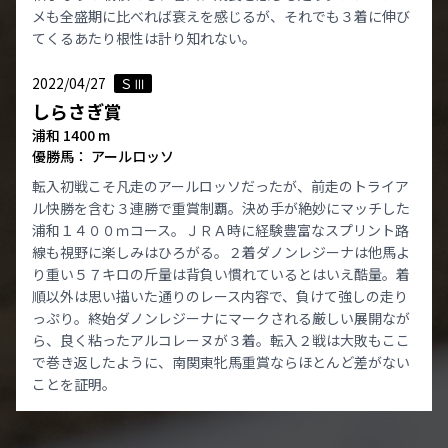
メも全盛期に比べれば衰えを感じるが、それでも３着に伸び
てくるあたり根性は計り知れない。
2022/04/27
ＳⅢ
しらさぎ賞
浦和 1400 m
優勝馬： アールロッソ
転入初戦こそ凡走のアールロッソだったが、前走のトライア
ル快勝を含む３連勝で重賞制覇。決め手が絶妙にマッチした
浦和１４００ｍコース。ＪＲＡ時に経験豊富なスプリント路
線も視野に楽しみはひろがる。２着ダノンレジーナは他馬よ
り重い５７キロの斤量は背負い慣れているとはいえ酷量。着
順以外は思い描いた通りのレース内容で、負けて強しの走り
っぷり。終始ダノンレジーナにマークされる厳しい展開なが
ら、良く粘ったアルコレーヌが３着。転入２戦は大敗もここ
で巻き返したように、南関東牝馬重賞ならほとんど差がない
ことを証明。