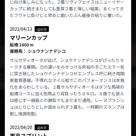
に向け楽しみになった。２着リヴィフェイスはニューイヤー
カップに続きまたしても重賞２着と悔しい結果。まくってき
たフウトに負けじと早めに動いたぶん最後の粘りに響いた。
2022/04/13
JpnⅢ
マリーンカップ
船橋 1600 m
優勝馬： ショウナンナデシコ
サルサディオーネが逃げ、ショウナンナデシコがぴったりマ
ークする展開。力の違いをみせつける余裕の手ごたえで一気
に突き放したショウナンナデシコがエンプレス杯に続き南関
東重賞連破。不慣れなマイル戦でこのパフォーマンスは本格
化をあらわしている。２着サルサディオーネはタフな馬場の
船橋コースに加え他馬より背負った５８キロ。８歳でも衰え
は感じず一線級との勝負でもまだまだ通用。レーヌブランシ
ュはじりじりとしか詰められず３着も、一時期のスランプは
脱し復調気配。
2022/04/20
JpnⅢ
東京スプリント