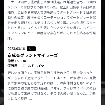
ーナーは内から抜け出し直線は独走。距離適性含め、今回の
メンバーでは頭ひとつ抜けていた。鞍上川田騎手は前日の黒
船賞、翌日の名古屋大賞典も勝ってダートグレード３日連続
勝利の偉業。度肝を抜くローテーションでダートグレード競
走を走り続けているテリオスベルが２着。いつも通りスター
トひと息も、まくって先頭に立つスタイルを貫く。メイショ
ウフンジンにとっては厄介な存在だが、それでも粘る根性発
揮。
2023/03/16
ＳⅡ
京成盃グランドマイラーズ
船橋 1600 m
優勝馬： ゴールドホイヤー
寂しい８頭立て。実質重賞勝ち多数の上位３頭で決まった
が、もまれず追走できたゴールドホイヤーが復活のＶ。最後
まで集中力を切らさず走れれば…、の条件付きも毎年のよう
に重賞を勝つ底力には感服。スマイルウィはマイペースの逃
げも決して楽逃げではなく、そのぶん終い甘くなった。力負
けはなく見直し。