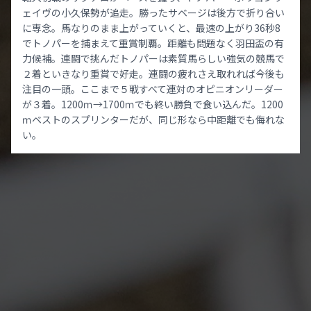
ェイヴの小久保勢が追走。勝ったサベージは後方で折り合い
に専念。馬なりのまま上がっていくと、最速の上がり36秒8
でトノパーを捕まえて重賞制覇。距離も問題なく羽田盃の有
力候補。連闘で挑んだトノパーは素質馬らしい強気の競馬で
２着といきなり重賞で好走。連闘の疲れさえ取れれば今後も
注目の一頭。ここまで５戦すべて連対のオピニオンリーダー
が３着。1200ｍ→1700ｍでも終い勝負で食い込んだ。1200
ｍベストのスプリンターだが、同じ形なら中距離でも侮れな
い。