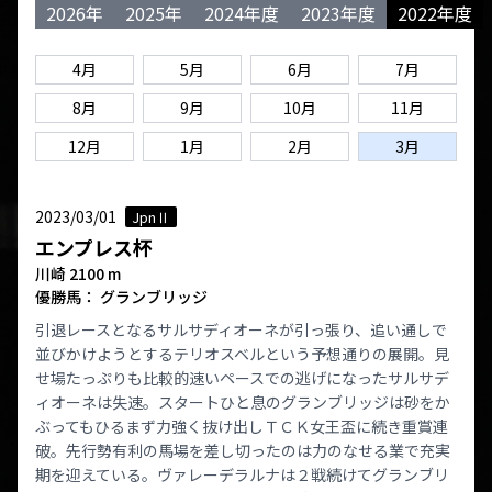
2026年
2025年
2024年度
2023年度
2022年度
4月
5月
6月
7月
8月
9月
10月
11月
12月
1月
2月
3月
2023/03/01
JpnⅡ
エンプレス杯
川崎 2100 m
優勝馬： グランブリッジ
引退レースとなるサルサディオーネが引っ張り、追い通しで
並びかけようとするテリオスベルという予想通りの展開。見
せ場たっぷりも比較的速いペースでの逃げになったサルサデ
ィオーネは失速。スタートひと息のグランブリッジは砂をか
ぶってもひるまず力強く抜け出しＴＣＫ女王盃に続き重賞連
破。先行勢有利の馬場を差し切ったのは力のなせる業で充実
期を迎えている。ヴァレーデラルナは２戦続けてグランブリ