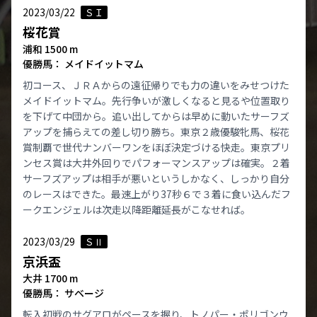
2023/03/22
ＳＩ
桜花賞
浦和 1500 m
優勝馬： メイドイットマム
初コース、ＪＲＡからの遠征帰りでも力の違いをみせつけた
メイドイットマム。先行争いが激しくなると見るや位置取り
を下げて中団から。追い出してからは早めに動いたサーフズ
アップを捕らえての差し切り勝ち。東京２歳優駿牝馬、桜花
賞制覇で世代ナンバーワンをほぼ決定づける快走。東京プリ
ンセス賞は大井外回りでパフォーマンスアップは確実。２着
サーフズアップは相手が悪いというしかなく、しっかり自分
のレースはできた。最速上がり37秒６で３着に食い込んだフ
ークエンジェルは次走以降距離延長がこなせれば。
2023/03/29
ＳⅡ
京浜盃
大井 1700 m
優勝馬： サベージ
転入初戦のサグアロがペースを握り、トノパー・ポリゴンウ