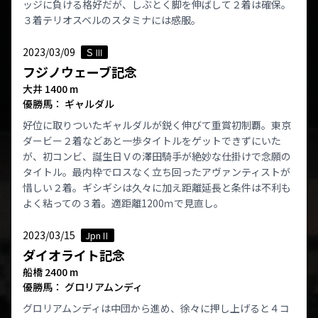
ッジに負ける格好だが、しぶとく脚を伸ばして２着は確保。
３着テリオスベルのスタミナには感服。
2023/03/09
ＳⅢ
フジノウェーブ記念
大井 1400 m
優勝馬： ギャルダル
好位に取りついたギャルダルが鋭く伸びて重賞初制覇。東京
ダービー２着などあと一歩タイトルをゲットできずにいた
が、初コンビ、誕生日Ｖの澤田騎手が絶妙な仕掛けで念願の
タイトル。最内枠でロスなく立ち回ったアヴァンティストが
惜しい２着。ギシギシは久々に加え距離延長と条件は不利も
よく粘っての３着。適距離1200ｍで見直し。
2023/03/15
JpnⅡ
ダイオライト記念
船橋 2400 m
優勝馬： グロリアムンディ
グロリアムンディは中団から進め、徐々に押し上げると４コ