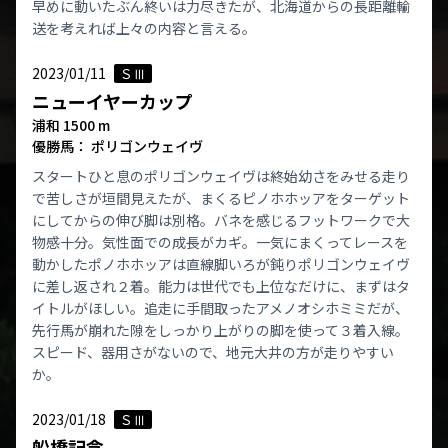
早めに動いたぶん終いは力尽きたが、北海道からの長距離輸
送を考えれば上々の内容と言える。
2023/01/11
ＳⅢ
ニューイヤーカップ
浦和 1500 m
優勝馬： ポリゴンウェイヴ
スタートひと息のポリゴンウェイヴは終始幼さをみせる走り
で苦しさが垣間見えたが、まくるピノホホッアをターゲット
にしてからの伸び脚は別格。バネを感じるフットワークで大
物感十分。気性面での成長がカギ。一気にまくってレースを
動かしたポノホホッアは直線脚いろが鈍りポリゴンウェイヴ
に差し返され２着。能力は世代でも上位なだけに、まずはタ
イトルがほしい。追走に手間取ったアメノオシホミミだが、
先行馬が崩れた隙をしっかり上がりの脚を使って３着入線。
スピード、器用さがないので、地元大井の方が走りやすい
か。
2023/01/18
ＳⅢ
船橋記念