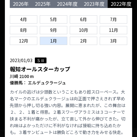
2026年
2025年
2024年度
2023年度
2022年度
4月
5月
6月
7月
8月
9月
10月
11月
12月
1月
2月
3月
2023/01/03
ＳⅢ
報知オールスターカップ
川崎 2100 m
優勝馬： エルデュクラージュ
カイルの逃げは少頭数ということもあり超スローペース。大
名マークのエルデュクラージュは向正面で押さえきれず早め
先頭から押し切る強い内容。展開に恵まれたが、この舞台は
２、２、１着と得意。２着スワーヴアラミスは３コーナーで
挟まる不利が痛かったが、立て直して外から伸びてきた。切
れ味はよかっただけに不利がなければ接戦に持ち込めたか
も。３着サンビュートは勝負どころで動き力をみせる快走。