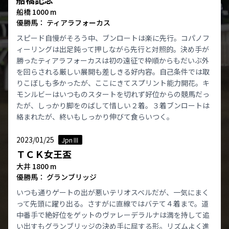
船橋 1000 m
優勝馬： ティアラフォーカス
スピード自慢がそろう中、ブンロートは楽に先行。コパノフ
ィーリングは出足鈍って押しながら先行と対照的。決め手が
勝ったティアラフォーカスは初の遠征で枠順からもだいぶ外
を回らされる厳しい展開も差しきる好内容。自己条件では取
りこぼしも多かったが、ここにきてスプリント能力開花。キ
モンルビーはいつものスタートを切れず好位からの競馬だっ
たが、しっかり脚をのばして惜しい２着。３着ブンロートは
絡まれたが、終いもしっかり伸びて食らいつく。
2023/01/25
JpnⅢ
ＴＣＫ女王盃
大井 1800 m
優勝馬： グランブリッジ
いつも通りゲートの出が悪いテリオスベルだが、一気にまく
って先頭に躍り出る。さすがに直線ではバテて４着まで。道
中番手で絶好位をゲットのヴァレーデラルナは満を持して追
い出すもグランブリッジの決め手に屈する形。リズムよく進