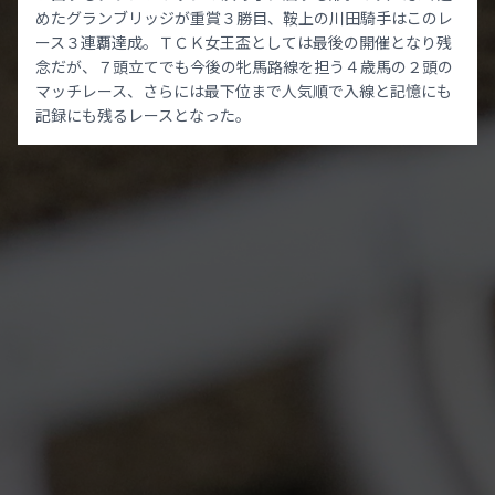
めたグランブリッジが重賞３勝目、鞍上の川田騎手はこのレ
ース３連覇達成。ＴＣＫ女王盃としては最後の開催となり残
念だが、７頭立てでも今後の牝馬路線を担う４歳馬の２頭の
マッチレース、さらには最下位まで人気順で入線と記憶にも
記録にも残るレースとなった。